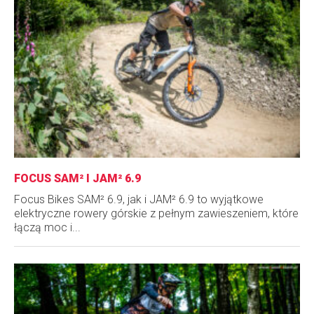
FOCUS SAM² I JAM² 6.9
Focus Bikes SAM² 6.9, jak i JAM² 6.9 to wyjątkowe
elektryczne rowery górskie z pełnym zawieszeniem, które
łączą moc i...