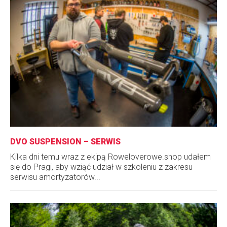
DVO SUSPENSION – SERWIS
Kilka dni temu wraz z ekipą Roweloverowe.shop udałem
się do Pragi, aby wziąć udział w szkoleniu z zakresu
serwisu amortyzatorów...