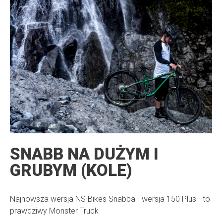
SNABB NA DUŻYM I
GRUBYM (KOLE)
Najnowsza wersja NS Bikes Snabba - wersja 150 Plus - to
prawdziwy Monster Truck