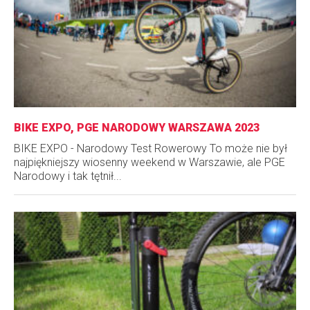
BIKE EXPO, PGE NARODOWY WARSZAWA 2023
BIKE EXPO - Narodowy Test Rowerowy To może nie był
najpiękniejszy wiosenny weekend w Warszawie, ale PGE
Narodowy i tak tętnił...