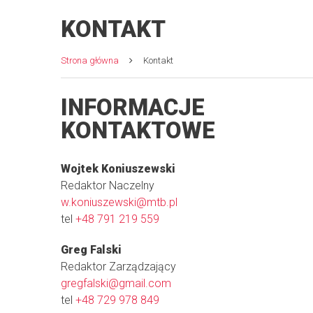
KONTAKT
Strona główna
Kontakt
INFORMACJE
KONTAKTOWE
Wojtek Koniuszewski
Redaktor Naczelny
w.koniuszewski@mtb.pl
tel
+48 791 219 559
Greg Falski
Redaktor Zarządzający
gregfalski@gmail.com
tel
+48 729 978 849