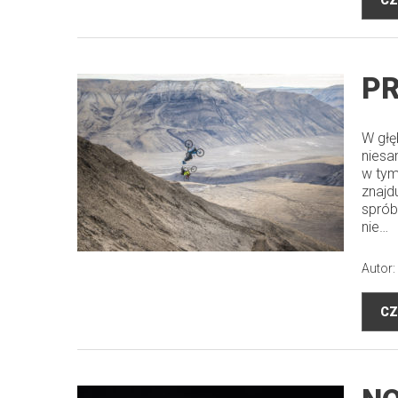
CZ
PR
W głę
niesa
w tym
znajd
sprób
nie…
Autor:
CZ