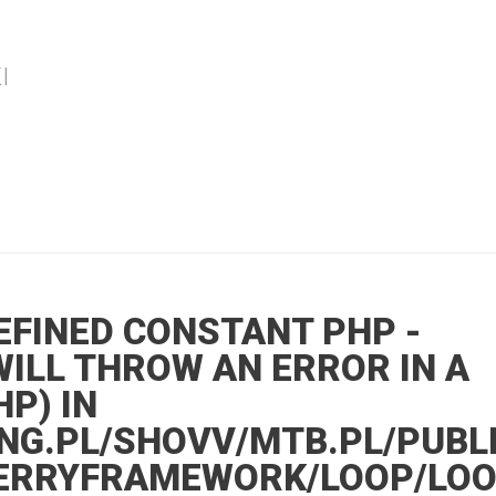
I
DEFINED CONSTANT PHP -
WILL THROW AN ERROR IN A
P) IN
ING.PL/SHOVV/MTB.PL/PUBL
ERRYFRAMEWORK/LOOP/LOO