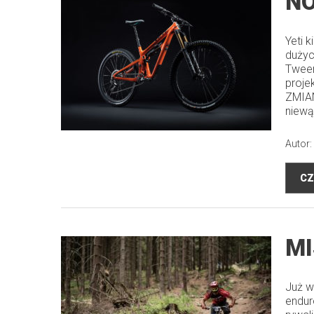
NO
Yeti 
dużyc
Tween
proje
ZMIAN
niewą
Autor:
CZ
MI
Już w
endur