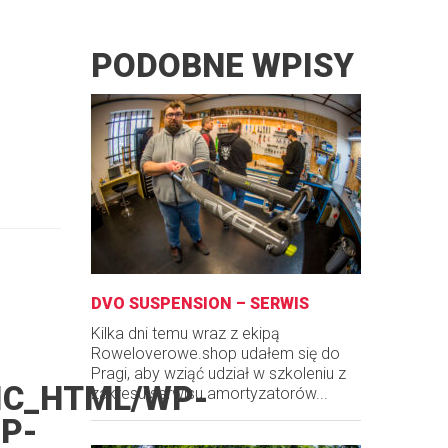
PODOBNE WPISY
DVO SUSPENSION – SERWIS
Kilka dni temu wraz z ekipą
Roweloverowe.shop udałem się do
Pragi, aby wziąć udział w szkoleniu z
IC_HTML/WP-
zakresu serwisu amortyzatorów...
P-