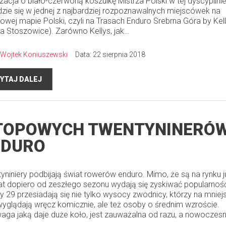
izacja o biało-czerwoną koszulkę Mistrza Polski w tej dyscyplini
zie się w jednej z najbardziej rozpoznawalnych miejscówek na
owej mapie Polski, czyli na Trasach Enduro Srebrna Góra by Kel
a Stoszowice). Zarówno Kellys, jak…
Wojtek Koniuszewski
Data: 22 sierpnia 2018
YTAJ DALEJ
TOPOWYCH TWENTYNINERÓW
NDURO
yniniery podbijają świat rowerów enduro. Mimo, że są na rynku 
 lat dopiero od zeszłego sezonu wydają się zyskiwać popularnoś
y 29 przesiadają się nie tylko wysocy zwodnicy, którzy na mnie
wyglądają wręcz komicznie, ale też osoby o średnim wzroście.
aga jaką daje duże koło, jest zauważalna od razu, a nowoczes