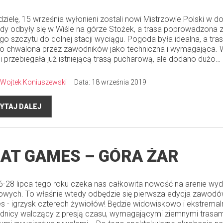
dzielę, 15 września wyłonieni zostali nowi Mistrzowie Polski w dow
y odbyły się w Wiśle na górze Stożek, a trasa poprowadzona z
o szczytu do dolnej stacji wyciągu. Pogoda była idealna, a tras
o chwalona przez zawodników jako techniczna i wymagająca. 
i przebiegała już istniejącą trasą pucharową, ale dodano dużo…
Wojtek Koniuszewski
Data: 18 września 2019
YTAJ DALEJ
AT GAMES – GÓRA ŻAR
6-28 lipca tego roku czeka nas całkowita nowość na arenie wy
owych. To właśnie wtedy odbędzie się pierwsza edycja zawod
 - igrzysk czterech żywiołów! Będzie widowiskowo i ekstremaln
nicy walczący z presją czasu, wymagającymi ziemnymi trasam