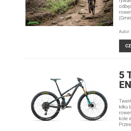
rywal
odbęd
rower
(Gmin
Autor:
CZ
5 
E
Twent
kilku
rower
kole 
Przew