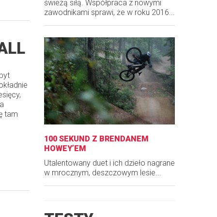
świeżą siłą. Współpraca z nowymi
zawodnikami sprawi, że w roku 2016...
ALL
byt
okładnie
sięcy,
na
ę tam
100 SEKUND Z BRENDANEM
HOWEY’EM
Utalentowany duet i ich dzieło nagrane
w mrocznym, deszczowym lesie...