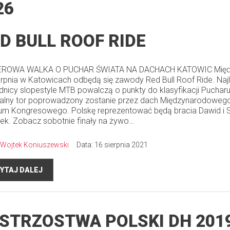
26
D BULL ROOF RIDE
ROWA WALKA O PUCHAR ŚWIATA NA DACHACH KATOWIC Międz
erpnia w Katowicach odbędą się zawody Red Bull Roof Ride. Najl
nicy slopestyle MTB powalczą o punkty do klasyfikacji Pucharu
alny tor poprowadzony zostanie przez dach Międzynarodoweg
um Kongresowego. Polskę reprezentować będą bracia Dawid i
ek. Zobacz sobotnie finały na żywo…
Wojtek Koniuszewski
Data: 16 sierpnia 2021
YTAJ DALEJ
STRZOSTWA POLSKI DH 201