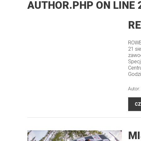
AUTHOR.PHP
ON LINE
RE
ROWE
21 si
zawod
Specj
Centr
Godzi
Autor:
CZ
MI