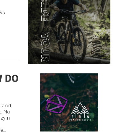
e
lys
 DO
już od
ć. Na
jszym
ne…