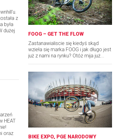
nhill'u.
ostała z
a była
W dużej
FOOG – GET THE FLOW
Zastanawialiscie się kiedyś skąd
wzieła się marka FOOG i jak długo jest
już z nami na rynku? Otóż mija już...
darzeń
ów HEAT
ie!
i oraz
BIKE EXPO, PGE NARODOWY