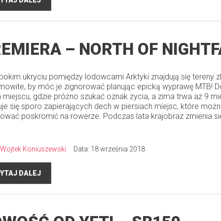
YTAJ DALEJ
EMIERA – NORTH OF NIGHTF
bokim ukryciu pomiędzy lodowcami Arktyki znajdują się tereny z
mowite, by móc je zignorować planując epicką wyprawę MTB! D
 miejscu, gdzie próżno szukać oznak życia, a zima trwa aż 9 mie
uje się sporo zapierających dech w piersiach miejsc, które moż
ować poskromić na rowerze. Podczas lata krajobraz zmienia si
Wojtek Koniuszewski
Data: 18 września 2018
YTAJ DALEJ