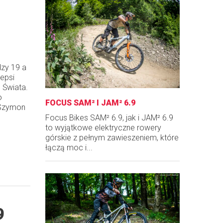
y 19 a
epsi
 Świata.
o
FOCUS SAM² I JAM² 6.9
 Szymon
Focus Bikes SAM² 6.9, jak i JAM² 6.9
to wyjątkowe elektryczne rowery
górskie z pełnym zawieszeniem, które
łączą moc i...
9