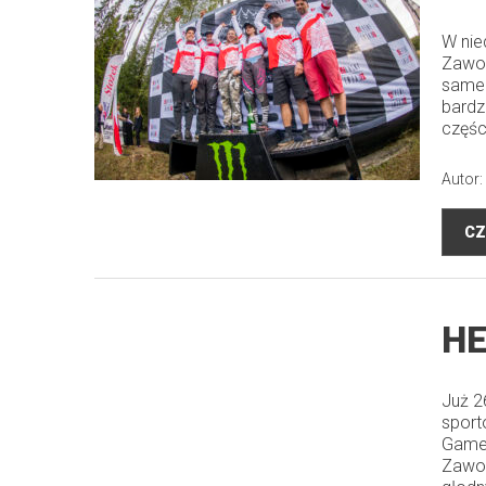
W nie
Zawod
sameg
bardz
częśc
Autor:
CZ
HE
Już 2
sport
Games
Zawod