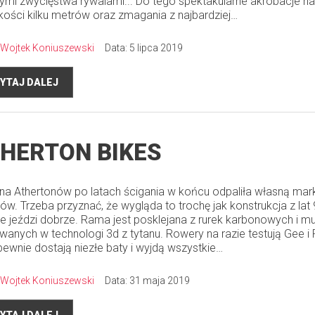
ymi zwycięstwa rywalami... Do tego spektakularne akrobacje na
ości kilku metrów oraz zmagania z najbardziej…
Wojtek Koniuszewski
Data: 5 lipca 2019
YTAJ DALEJ
HERTON BIKES
na Athertonów po latach ścigania w końcu odpaliła własną mar
ów. Trzeba przyznać, że wygląda to trochę jak konstrukcja z lat 
e jeździ dobrze. Rama jest posklejana z rurek karbonowych i mu
wanych w technologi 3d z tytanu. Rowery na razie testują Gee i
pewnie dostają niezłe baty i wyjdą wszystkie…
Wojtek Koniuszewski
Data: 31 maja 2019