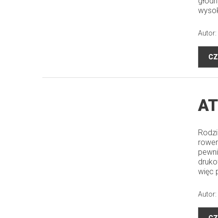
głodn
wysok
Autor:
CZ
AT
Rodzi
rower
pewni
druko
więc 
Autor: