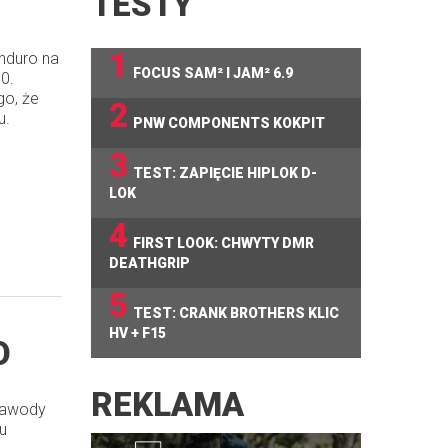
TESTY
1
enduro na
FOCUS SAM² I JAM² 6.9
50.
go, że
2
u.
PNW COMPONENTS KOKPIT
3
TEST: ZAPIĘCIE HIPLOK D-
LOK
4
FIRST LOOK: CHWYTY DMR
DEATHGRIP
5
TEST: CRANK BROTHERS KLIC
HV + F15
O
REKLAMA
 zawody
u