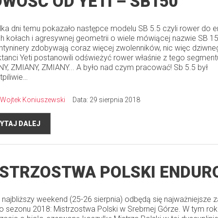
WOŚĆ OD YETI – SB150
kilka dni temu pokazało następce modelu SB 5.5 czyli rower do 
h kołach i agresywnej geometrii o wiele mówiącej nazwie SB 1
tyninery zdobywają coraz więcej zwolenników, nic więc dziwne
ktanci Yeti postanowili odświeżyć rower właśnie z tego segment
Y, ZMIANY, ZMIANY... A było nad czym pracować! Sb 5.5 był
tpiliwie…
Wojtek Koniuszewski
Data: 29 sierpnia 2018
YTAJ DALEJ
STRZOSTWA POLSKI ENDUR
 najbliższy weekend (25-26 sierpnia) odbędą się najważniejsze
o sezonu 2018: Mistrzostwa Polski w Srebrnej Górze. W tym rok