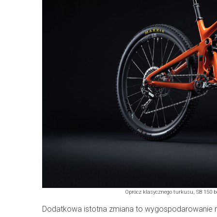
Oprócz klasycznego turkusu, SB 150 b
Dodatkowa istotna zmiana to wygospodarowanie mie