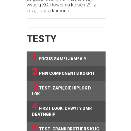
wyścig XC. Rower na kołach 29' z
dużą ilością karbonu....
TESTY
1
FOCUS SAM² I JAM² 6.9
2
PNW COMPONENTS KOKPIT
3
TEST: ZAPIĘCIE HIPLOK D-
LOK
4
FIRST LOOK: CHWYTY DMR
DEATHGRIP
5
TEST: CRANK BROTHERS KLIC