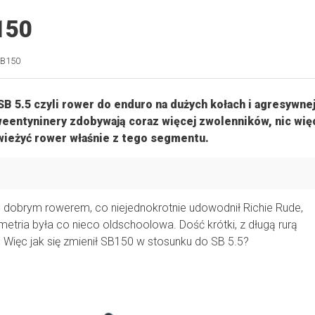
150
SB150
SB 5.5 czyli rower do enduro na dużych kołach i agresywne
eentyninery zdobywają coraz więcej zwolenników, nic wię
świeżyć rower właśnie z tego segmentu.
e dobrym rowerem, co niejednokrotnie udowodnił Richie Rude,
ria była co nieco oldschoolowa. Dość krótki, z długą rurą
Więc jak się zmienił SB150 w stosunku do SB 5.5?