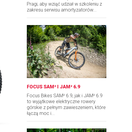
Pragi, aby wziąć udział w szkoleniu z
zakresu serwisu amortyzatorów...
FOCUS SAM² I JAM² 6.9
Focus Bikes SAM² 6.9, jak i JAM² 6.9
to wyjątkowe elektryczne rowery
górskie z pełnym zawieszeniem, które
łączą moc i...