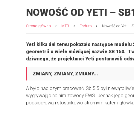
NOWOŚĆ OD YETI – SB
Strona główna
MTB
Enduro
Nowość od Yeti – 
Yeti kilka dni temu pokazało następce modelu 
geometrii o wiele mówiącej nazwie SB 150. Tw
dziwnego, że projektanci Yeti postanowili od
ZMIANY, ZMIANY, ZMIANY...
A było nad czym pracować! Sb 5.5 był niewątpiliwi
wygrywając na nim zawody EWS. Jednak jego geomet
podsiodłową i stosunkowo stromym kątem główki. 