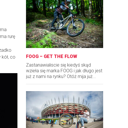
M ma
 ma rurę
rzadko
FOOG – GET THE FLOW
 kół, co
Zastanawialiscie się kiedyś skąd
wzieła się marka FOOG i jak długo jest
już z nami na rynku? Otóż mija już...