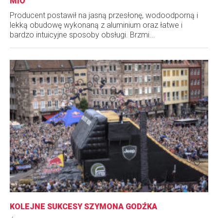
MIO
Producent postawił na jasną przesłonę, wodoodporną i
lekką obudowę wykonaną z aluminium oraz łatwe i
bardzo intuicyjne sposoby obsługi. Brzmi...
KOLEJNE SUKCESY SZYMONA GODŹKA