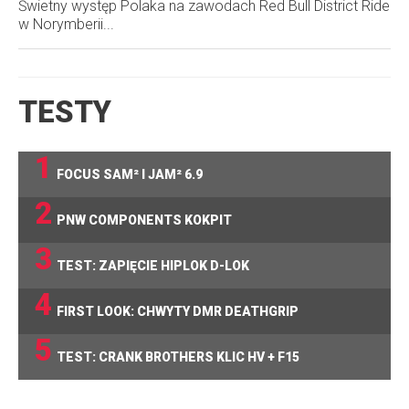
Świetny występ Polaka na zawodach Red Bull District Ride
w Norymberii...
TESTY
1
FOCUS SAM² I JAM² 6.9
2
PNW COMPONENTS KOKPIT
3
TEST: ZAPIĘCIE HIPLOK D-LOK
4
FIRST LOOK: CHWYTY DMR DEATHGRIP
5
TEST: CRANK BROTHERS KLIC HV + F15