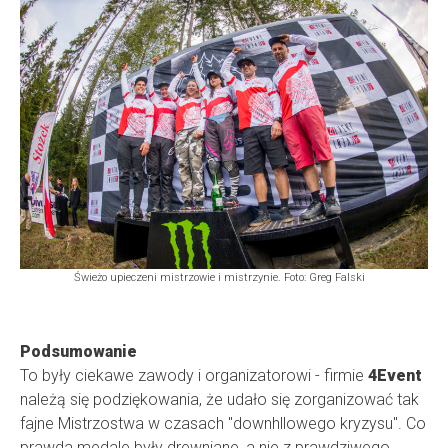
Świeżo upieczeni mistrzowie i mistrzynie. Foto: Greg Falski
Podsumowanie
To były ciekawe zawody i organizatorowi - firmie
4Event
należą się podziękowania, że udało się zorganizować tak
fajne Mistrzostwa w czasach "downhllowego kryzysu". Co
prawda medale były drewniane, a nie z prawdziwego