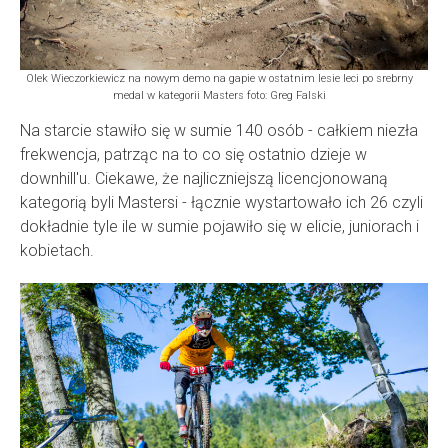
Olek Wieczorkiewicz na nowym demo na gapie w ostatnim lesie leci po srebrny
medal w kategorii Masters foto: Greg Falski
Na starcie stawiło się w sumie 140 osób - całkiem niezła
frekwencja, patrząc na to co się ostatnio dzieje w
downhill'u. Ciekawe, że najliczniejszą licencjonowaną
kategorią byli Mastersi - łącznie wystartowało ich 26 czyli
dokładnie tyle ile w sumie pojawiło się w elicie, juniorach i
kobietach.