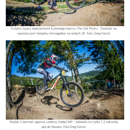
Ostatni żyjący reprezentant kultowego teamu The Old Pricks - Świeżak na
najnowszym Karpielu Armagedon na kołach 29. Foto: Greg Falski
Wojtek Czermak zgarnia srebrny medal MP - zabrakło mi tylko 1,5 sekundy
aby do Sławka. Foto:Greg Falski