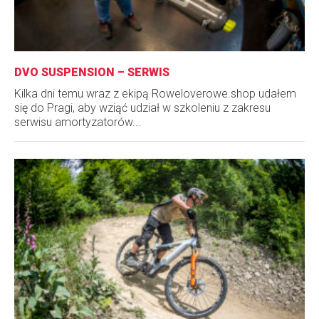
DVO SUSPENSION – SERWIS
Kilka dni temu wraz z ekipą Roweloverowe.shop udałem
się do Pragi, aby wziąć udział w szkoleniu z zakresu
serwisu amortyzatorów...