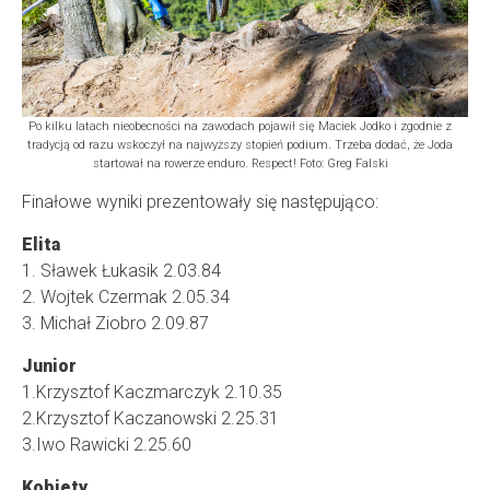
Po kilku latach nieobecności na zawodach pojawił się Maciek Jodko i zgodnie z
tradycją od razu wskoczył na najwyższy stopień podium. Trzeba dodać, że Joda
startował na rowerze enduro. Respect! Foto: Greg Falski
Finałowe wyniki prezentowały się następująco:
Elita
1. Sławek Łukasik 2.03.84
2. Wojtek Czermak 2.05.34
3. Michał Ziobro 2.09.87
Junior
1.Krzysztof Kaczmarczyk 2.10.35
2.Krzysztof Kaczanowski 2.25.31
3.Iwo Rawicki 2.25.60
Kobiety