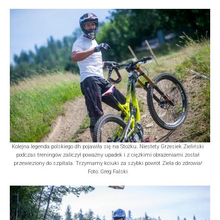
Kolejna legenda polskiego dh pojawiła się na Stożku. Niestety Grzesiek Zieliński
podczas treningów zaliczył poważny upadek i z ciężkimi obrażeniami został
przewieziony do szpitala. Trzymamy kciuki za szybki powrót Ziela do zdrowia!
Foto: Greg Falski