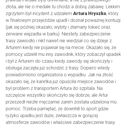
złota, ale nie o medale tu chodzi a dobrą zabawę. Lekkim
zgrzytem był incydent z udziałem
Artura Hryszko
, który
w finałowym przejeździe upadł i doznał poważnej kontuzji
(jak się później okazało, wybity i złamany łokieć oraz
zerwane więzadła w barku). Niestety zabezpieczenie
trasy zawiodło i nikt nawet nie wiedział co się dzieje z
Arturem kiedy nie pojawiał się na mecie. Okazało się, że
pomocy udzielił mu inny zawodnik, który zobaczył upadek
i był z Arturem do czasu kiedy zawody się skończyły i
obsługa zaczęła już schodzić z trasy. Dopiero wtedy
powiadomiono organizatora o wypadku. Jak na złość
okazało się, że karetka już opuściła miejsce zawodów i
był problem z transportem Artura do szpitala. Na
szczęście wszystko skończyło się dobrze, ale Artur
przeszedł niezłe męczarnie zanim została udzielona mu
pomoc. Trzeba pamiętać, że downhill to sport gdzie
ryzyko upadku jest duże, zwłaszcza w gorącej
atmosferze zawodów i właściwe zabezpieczenie trasy