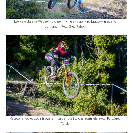
Iwo Rawicki aka Wściekły Byczek mknie skupiony po brązowy medal w
Juniorach. Foto: Greg Falski
Kategorię kobiet zdominowała Inka Januła i to ona zgarnęła złoto. Foto:Greg
Falski