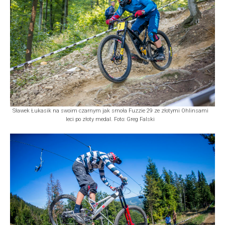
Sławek Łukasik na swoim czarnym jak smoła Fuzzie 29 ze złotymi Ohlinsami
leci po złoty medal. Foto: Greg Falski