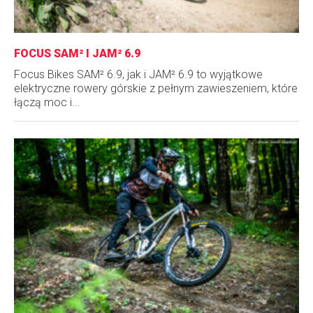
FOCUS SAM² I JAM² 6.9
Focus Bikes SAM² 6.9, jak i JAM² 6.9 to wyjątkowe
elektryczne rowery górskie z pełnym zawieszeniem, które
łączą moc i...