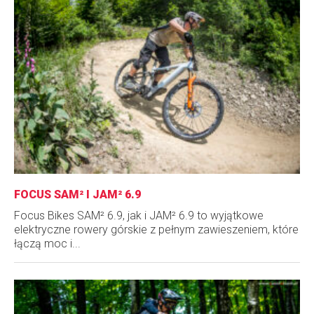
FOCUS SAM² I JAM² 6.9
Focus Bikes SAM² 6.9, jak i JAM² 6.9 to wyjątkowe
elektryczne rowery górskie z pełnym zawieszeniem, które
łączą moc i...