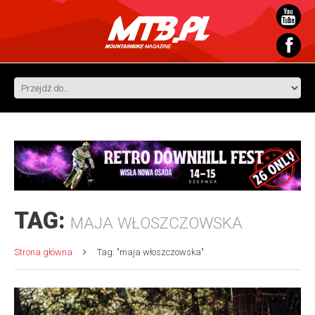
TAG:
MAJA WŁOSZCZOWSKA
Strona główna
Tag: "maja włoszczowska"