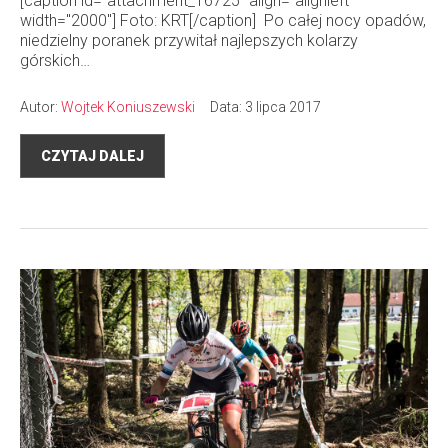
[caption id="attachment_16725" align="alignleft"
width="2000"] Foto: KRT[/caption] Po całej nocy opadów,
niedzielny poranek przywitał najlepszych kolarzy
górskich…
Autor:
Wojtek Koniuszewski
Data: 3 lipca 2017
CZYTAJ DALEJ