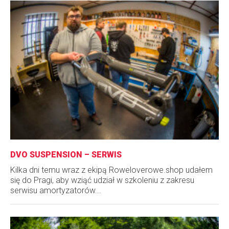
DVO SUSPENSION – SERWIS
Kilka dni temu wraz z ekipą Roweloverowe.shop udałem
się do Pragi, aby wziąć udział w szkoleniu z zakresu
serwisu amortyzatorów...