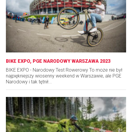
BIKE EXPO, PGE NARODOWY WARSZAWA 2023
BIKE EXPO - Narodowy Test Rowerowy To może nie był
najpiękniejszy wiosenny weekend w Warszawie, ale PGE
Narodowy i tak tętnił...