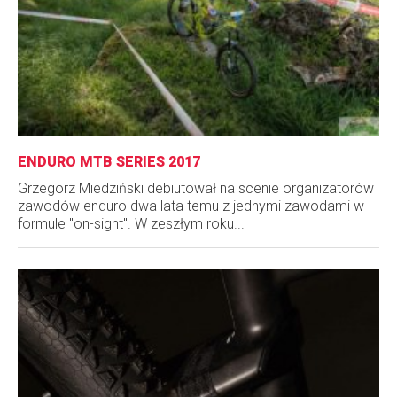
ENDURO MTB SERIES 2017
Grzegorz Miedziński debiutował na scenie organizatorów
zawodów enduro dwa lata temu z jednymi zawodami w
formule "on-sight". W zeszłym roku...