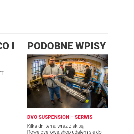
O I
PODOBNE WPISY
YT
DVO SUSPENSION – SERWIS
Kilka dni temu wraz z ekipą
Roweloverowe.shop udałem się do