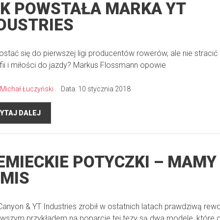
K POWSTAŁA MARKA YT
DUSTRIES
ostać się do pierwszej ligi producentów rowerów, ale nie stracić
ofii i miłości do jazdy? Markus Flossmann opowie
Michał Łuczyński
Data: 10 stycznia 2018
YTAJ DALEJ
EMIECKIE POTYCZKI – MAMY
MIS
Canyon & YT Industries zrobił w ostatnich latach prawdziwą rewo
wszym przykładem na poparcie tej tezy są dwa modele, które 