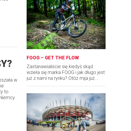
FOOG – GET THE FLOW
SY?
Zastanawialiscie się kiedyś skąd
wzieła się marka FOOG i jak długo jest
już z nami na rynku? Otóż mija już...
ieszała w
ne
y to
 Niemcy