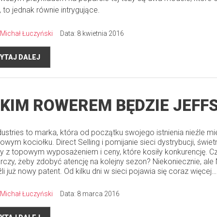
, to jednak równie intrygujące.
Michał Łuczyński
Data: 8 kwietnia 2016
YTAJ DALEJ
KIM ROWEREM BĘDZIE JEFF
dustries to marka, która od początku swojego istnienia nieźle m
owym kociołku. Direct Selling i pomijanie sieci dystrybucji, świet
y z topowym wyposażeniem i ceny, które kosiły konkurencję. Cz
rczy, żeby zdobyć atencję na kolejny sezon? Niekoniecznie, ale
li już nowy patent. Od kilku dni w sieci pojawia się coraz więcej…
Michał Łuczyński
Data: 8 marca 2016