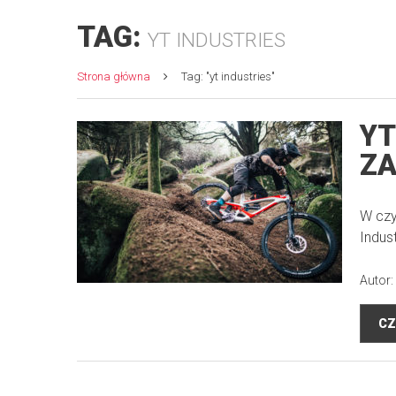
TAG:
YT INDUSTRIES
Strona główna
Tag: "yt industries"
YT
ZA
W czy
Indus
Autor:
CZ