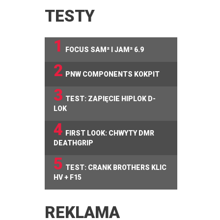
TESTY
1
FOCUS SAM² I JAM² 6.9
2
PNW COMPONENTS KOKPIT
3
TEST: ZAPIĘCIE HIPLOK D-
LOK
4
FIRST LOOK: CHWYTY DMR
DEATHGRIP
5
TEST: CRANK BROTHERS KLIC
HV + F15
REKLAMA