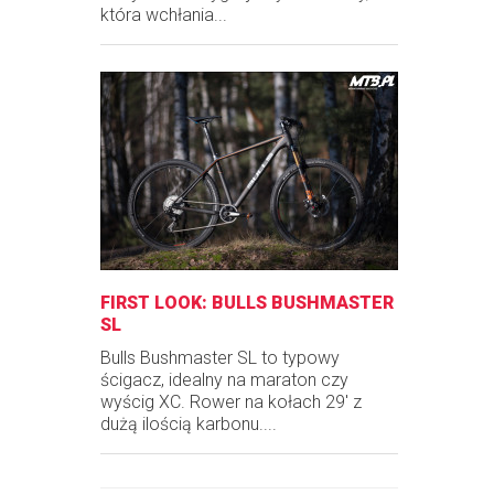
która wchłania...
FIRST LOOK: BULLS BUSHMASTER
SL
Bulls Bushmaster SL to typowy
ścigacz, idealny na maraton czy
wyścig XC. Rower na kołach 29' z
dużą ilością karbonu....