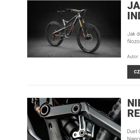
JA
IN
Jak d
filoz
Autor:
CZ
NI
RE
Duet 
Najno