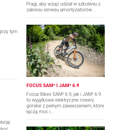
Pragi, aby wziąć udział w szkoleniu z
zakresu serwisu amortyzatorów...
 przy tym
FOCUS SAM² I JAM² 6.9
Focus Bikes SAM² 6.9, jak i JAM² 6.9
to wyjątkowe elektryczne rowery
górskie z pełnym zawieszeniem, które
łączą moc i...
lucję.
choć