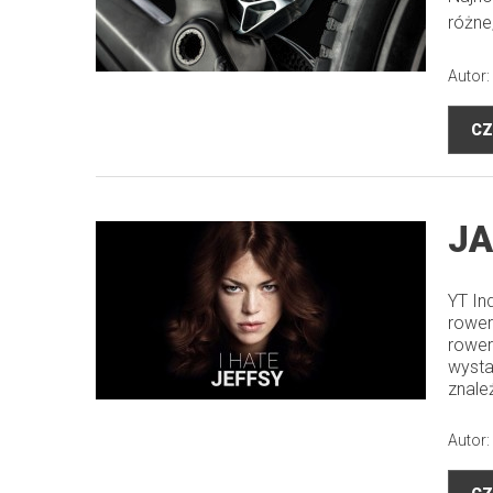
różne
Autor:
CZ
JA
YT In
rower
rower
wysta
znaleź
Autor: