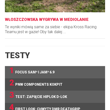
WŁOSZCZOWSKA WYGRYWA W MEDIOLANIE
Te wyniki mówią same za siebie - ekipa Kross Racing
Teamu jest w gazie! Oby tak dalej ...
TESTY
1
FOCUS SAM² I JAM² 6.9
2
PNW COMPONENTS KOKPIT
3
TEST: ZAPIĘCIE HIPLOK D-LOK
4
FIRST LOOK: CHWYTY DMR DEATHGRIP