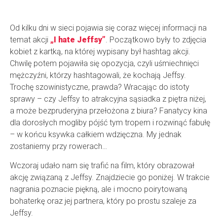
Od kilku dni w sieci pojawia się coraz więcej informacji na
temat akcji
„I hate Jeffsy”
. Początkowo były to zdjęcia
kobiet z kartką, na której wypisany był hashtag akcji.
Chwilę potem pojawiła się opozycja, czyli uśmiechnięci
mężczyźni, którzy hashtagowali, że kochają Jeffsy.
Trochę szowinistyczne, prawda? Wracając do istoty
sprawy – czy Jeffsy to atrakcyjna sąsiadka z piętra niżej,
a może bezpruderyjna przełożona z biura? Fanatycy kina
dla dorosłych mogliby pójść tym tropem i rozwinąć fabułę
– w końcu ksywka całkiem wdzięczna. My jednak
zostaniemy przy rowerach…
Wczoraj udało nam się trafić na film, który obrazował
akcję związaną z Jeffsy. Znajdziecie go poniżej. W trakcie
nagrania poznacie piękną, ale i mocno poirytowaną
bohaterkę oraz jej partnera, który po prostu szaleje za
Jeffsy.