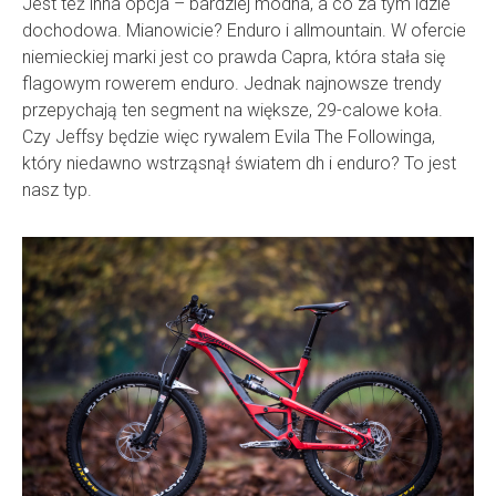
Jest też inna opcja – bardziej modna, a co za tym idzie
dochodowa. Mianowicie? Enduro i allmountain. W ofercie
niemieckiej marki jest co prawda Capra, która stała się
flagowym rowerem enduro. Jednak najnowsze trendy
przepychają ten segment na większe, 29-calowe koła.
Czy Jeffsy będzie więc rywalem Evila The Followinga,
który niedawno wstrząsnął światem dh i enduro? To jest
nasz typ.