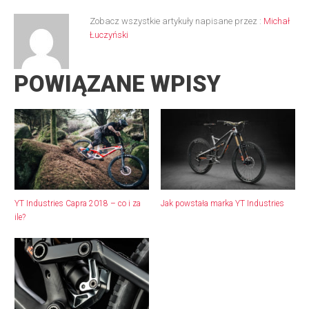
Zobacz wszystkie artykuły napisane przez :
Michał
Łuczyński
POWIĄZANE WPISY
YT Industries Capra 2018 – co i za
Jak powstała marka YT Industries
ile?