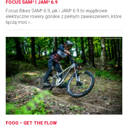
FOCUS SAM² I JAM² 6.9
Focus Bikes SAM² 6.9, jak i JAM² 6.9 to wyjątkowe
elektryczne rowery górskie z pełnym zawieszeniem, które
łączą moc i...
FOOG – GET THE FLOW