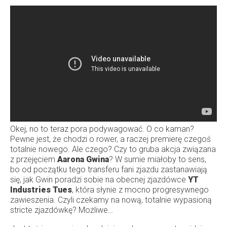
Okej, no to teraz pora podywagować. O co kaman?
Pewne jest, że chodzi o rower, a raczej premierę czegoś
totalnie nowego. Ale czego? Czy to gruba akcja związana
z przejęciem
Aarona Gwina
? W sumie miałoby to sens,
bo od początku tego transferu fani zjazdu zastanawiają
się, jak Gwin poradzi sobie na obecnej zjazdówce
YT
Industries Tues
, która słynie z mocno progresywnego
zawieszenia. Czyli czekamy na nową, totalnie wypasioną
stricte zjazdówkę? Możliwe…