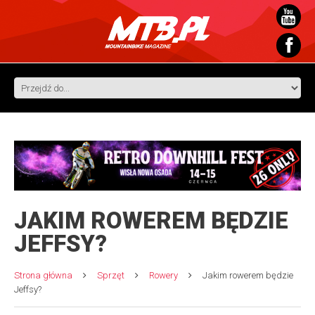
JAKIM ROWEREM BĘDZIE
JEFFSY?
Strona główna
Sprzęt
Rowery
Jakim rowerem będzie
Jeffsy?