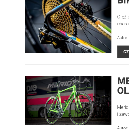
BI
Oręż 
chara
Autor:
CZ
ME
OL
Merid
i zaw
Autor: