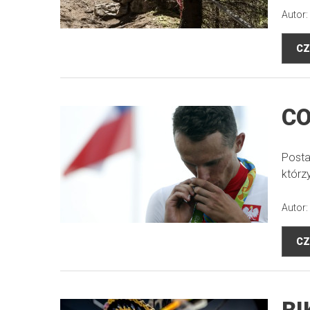
Autor:
CZ
CO
Posta
którz
Autor:
CZ