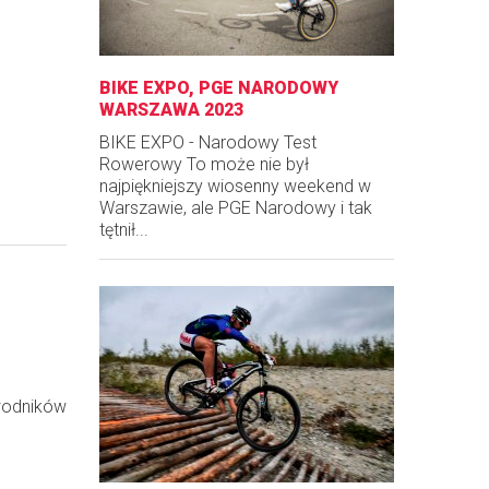
BIKE EXPO, PGE NARODOWY
WARSZAWA 2023
BIKE EXPO - Narodowy Test
Rowerowy To może nie był
najpiękniejszy wiosenny weekend w
Warszawie, ale PGE Narodowy i tak
tętnił...
awodników