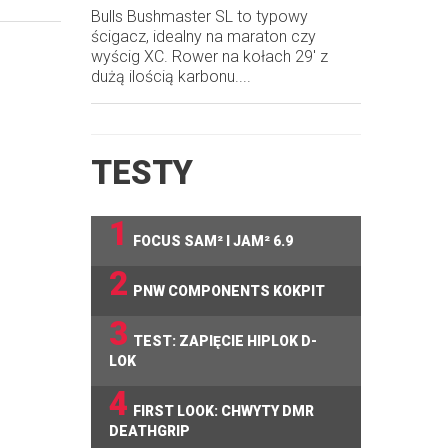
Bulls Bushmaster SL to typowy
ścigacz, idealny na maraton czy
wyścig XC. Rower na kołach 29' z
dużą ilością karbonu....
TESTY
1
FOCUS SAM² I JAM² 6.9
2
PNW COMPONENTS KOKPIT
3
TEST: ZAPIĘCIE HIPLOK D-
LOK
4
FIRST LOOK: CHWYTY DMR
DEATHGRIP