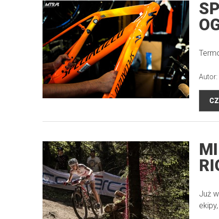
SP
OG
Termoa
Autor:
CZ
MI
RI
Już w
ekipy