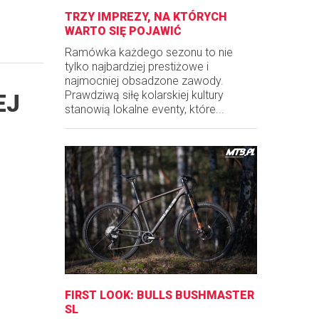
TRZY IMPREZY, NA KTÓRYCH
WARTO SIĘ POJAWIĆ
Ramówka każdego sezonu to nie
tylko najbardziej prestiżowe i
najmocniej obsadzone zawody.
Prawdziwą siłę kolarskiej kultury
EJ
stanowią lokalne eventy, które...
FIRST LOOK: BULLS BUSHMASTER
SL