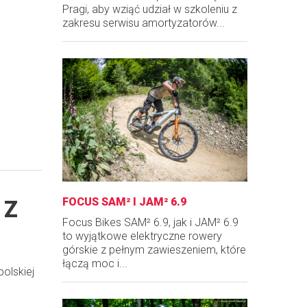
Pragi, aby wziąć udział w szkoleniu z
zakresu serwisu amortyzatorów...
FOCUS SAM² I JAM² 6.9
 Z
Focus Bikes SAM² 6.9, jak i JAM² 6.9
to wyjątkowe elektryczne rowery
górskie z pełnym zawieszeniem, które
łączą moc i...
polskiej