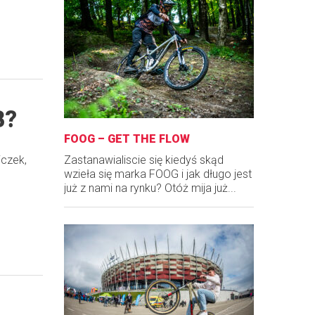
B?
FOOG – GET THE FLOW
iczek,
Zastanawialiscie się kiedyś skąd
wzieła się marka FOOG i jak długo jest
już z nami na rynku? Otóż mija już...