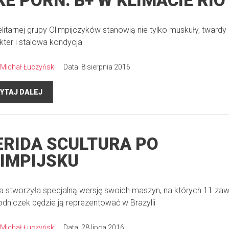
KE PORN: B+ W KLIMACIE RIO
elitarnej grupy Olimpijczyków stanowią nie tylko muskuły, twardy
kter i stalowa kondycja
Michał Łuczyński
Data: 8 sierpnia 2016
YTAJ DALEJ
RIDA SCULTURA PO
IMPIJSKU
a stworzyła specjalną wersję swoich maszyn, na których 11 z
odniczek będzie ją reprezentować w Brazylii
Michał Łuczyński
Data: 28 lipca 2016