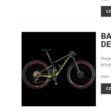
CZ
BA
DE
Preze
przyg
Autor:
CZ