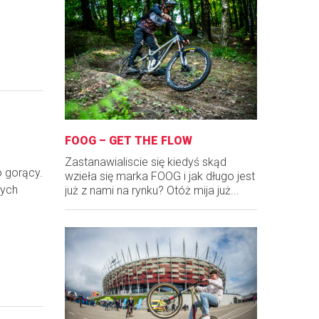
FOOG – GET THE FLOW
Zastanawialiscie się kiedyś skąd
 gorący.
wzieła się marka FOOG i jak długo jest
zych
już z nami na rynku? Otóż mija już...