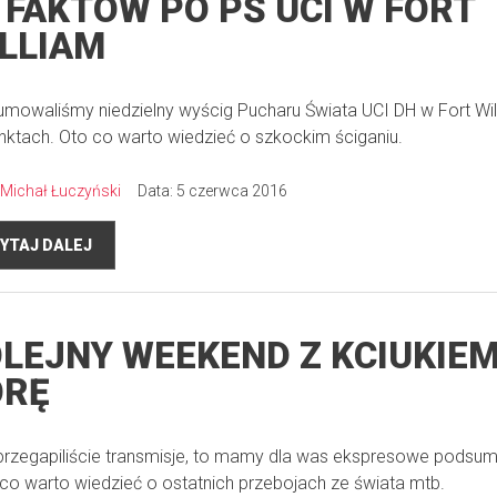
 FAKTÓW PO PŚ UCI W FORT
LLIAM
mowaliśmy niedzielny wyścig Pucharu Świata UCI DH w Fort Wil
nktach. Oto co warto wiedzieć o szkockim ściganiu.
Michał Łuczyński
Data: 5 czerwca 2016
YTAJ DALEJ
LEJNY WEEKEND Z KCIUKIE
ÓRĘ
 przegapiliście transmisje, to mamy dla was ekspresowe podsu
 co warto wiedzieć o ostatnich przebojach ze świata mtb.