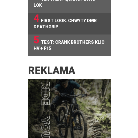
LOK
4
FIRST LOOK: CHWYTY DMR
DEATHGRIP
5
TEST: CRANK BROTHERS KLIC
HV + F15
REKLAMA