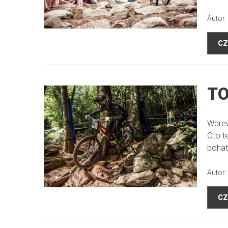
Autor:
CZ
TO
Wbrew
Oto t
bohat
Autor:
CZ