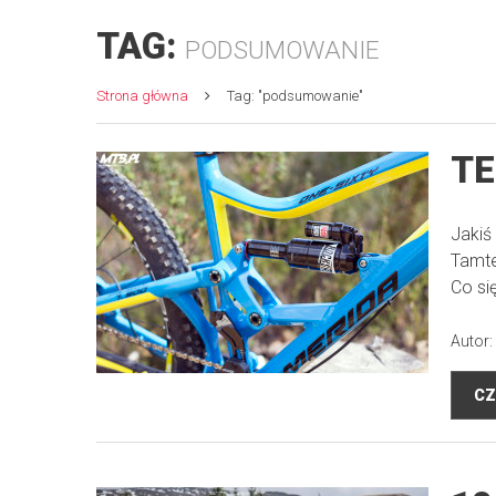
TAG:
PODSUMOWANIE
Strona główna
Tag: "podsumowanie"
TE
Jakiś
Tamte
Co si
Autor:
CZ