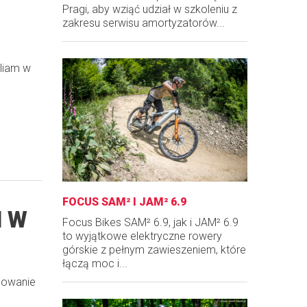
Pragi, aby wziąć udział w szkoleniu z
zakresu serwisu amortyzatorów...
liam w
FOCUS SAM² I JAM² 6.9
M W
Focus Bikes SAM² 6.9, jak i JAM² 6.9
to wyjątkowe elektryczne rowery
górskie z pełnym zawieszeniem, które
łączą moc i...
mowanie