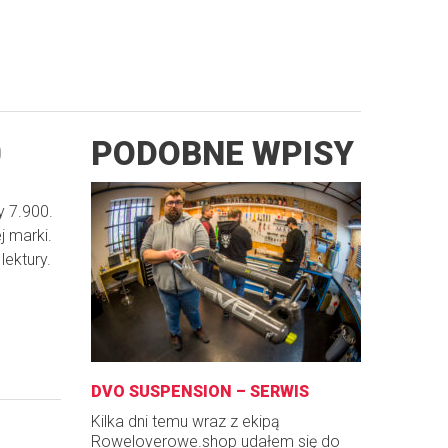
0
PODOBNE WPISY
y 7.900.
j marki.
ektury.
DVO SUSPENSION – SERWIS
Kilka dni temu wraz z ekipą
Roweloverowe.shop udałem się do