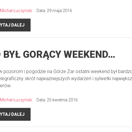
Michał Łuczyński
Data: 29 maja 2016
YTAJ DALEJ
 BYŁ GORĄCY WEEKEND…
 pozorom i pogodzie na Górze Żar ostatni weekend był bardzo
elegraficzny skrót najważniejszych wydarzeń i sylwetki najwięks
erów.
Michał Łuczyński
Data: 25 kwietnia 2016
YTAJ DALEJ