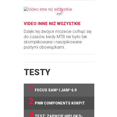
VIDEO INNE NIŻ WSZYSTKIE
Dzięki tej dwójce możecie cofnąć się
do czasów, kiedy MTB nie było tak
skomplikowane i naszpikowane
pustymi obowiązkami...
TESTY
1
FOCUS SAM² I JAM² 6.9
2
PNW COMPONENTS KOKPIT
3
TEST: ZAPIĘCIE HIPLOK D-