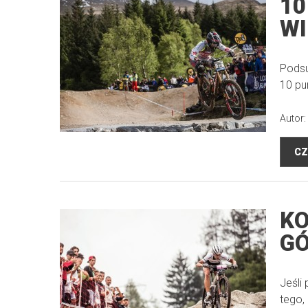
10
WI
Podsu
10 pu
Autor:
CZ
KO
G
Jeśli
tego,