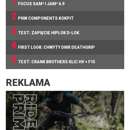
1
FOCUS SAM² I JAM² 6.9
2
PNW COMPONENTS KOKPIT
3
TEST: ZAPIĘCIE HIPLOK D-LOK
4
FIRST LOOK: CHWYTY DMR DEATHGRIP
5
TEST: CRANK BROTHERS KLIC HV + F15
REKLAMA