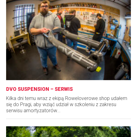
DVO SUSPENSION – SERWIS
Kilka dni temu wraz z ekipą Roweloverowe.shop udałem
się do Pragi, aby wziąć udział w szkoleniu z zakresu
serwisu amortyzatorów...