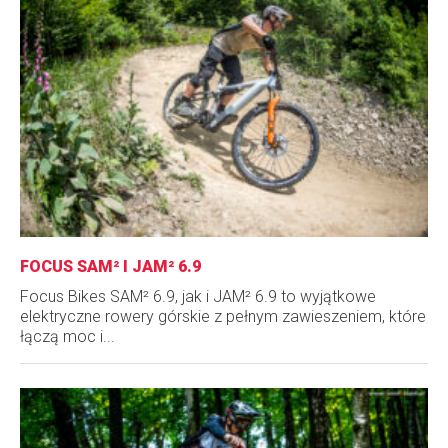
FOCUS SAM² I JAM² 6.9
Focus Bikes SAM² 6.9, jak i JAM² 6.9 to wyjątkowe
elektryczne rowery górskie z pełnym zawieszeniem, które
łączą moc i...