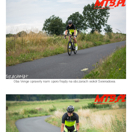
Oba Venge sprawiły nam sporo frajdy na obszarach wokół Świeradowa.