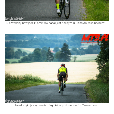
Niezawodny nawijacz kilometrów nadal jest naszym ulubionym „wspinaczem”.
Paweł szykuje się do ostatniego kółka podczas sesji z Tarmaciem.