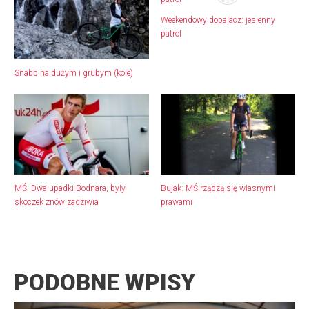
Weekendowy dopalacz: jesienny
patrol
Snabb na dużym i grubym (kole)
MŚ: Dwa upadki Bodnara, były
Bujak: MŚ rządzą się własnymi
skoczek znów zadziwia
prawami
PODOBNE WPISY