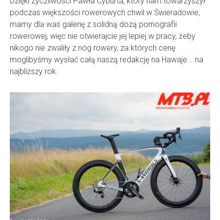
Dzięki życzliwości Pawła Cyburta, który nam towarzyszył
podczas większości rowerowych chwil w Świeradowie,
mamy dla was galerię z solidną dozą pornografii
rowerowej, więc nie otwierajcie jej lepiej w pracy, żeby
nikogo nie zwaliły z nóg rowery, za których cenę
moglibyśmy wysłać całą naszą redakcję na Hawaje... na
najbliższy rok.