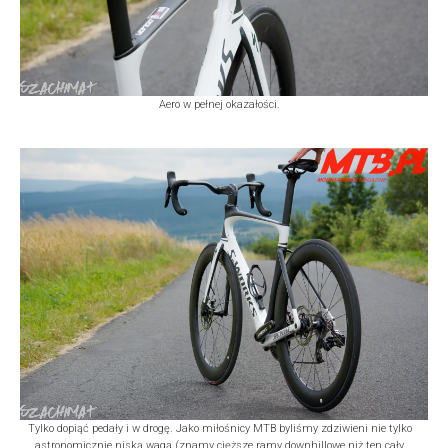
Aero w pełnej okazałości.
Tylko dopiąć pedały i w drogę. Jako miłośnicy MTB byliśmy zdziwieni nie tylko
astronomicznie niską wagą (znamy cięższe ramy downhillowe niż ten cały