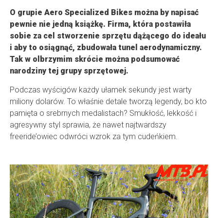
O grupie Aero Specialized Bikes można by napisać
pewnie nie jedną książkę. Firma, która postawiła
sobie za cel stworzenie sprzętu dążącego do ideału
i aby to osiągnąć, zbudowała tunel aerodynamiczny.
Tak w olbrzymim skrócie można podsumować
narodziny tej grupy sprzętowej.
Podczas wyścigów każdy ułamek sekundy jest warty
miliony dolarów. To właśnie detale tworzą legendy, bo kto
pamięta o srebrnych medalistach? Smukłość, lekkość i
agresywny styl sprawia, że nawet najtwardszy
freeride’owiec odwróci wzrok za tym cudeńkiem.