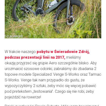
W trakcie naszego
pobytu w Świeradowie Zdrój,
podczas prezentacji linii na 2017,
mieliśmy
okazję przyjrzeć się grupie Aero szczególnie blisko. Aby
urozmaicić szosowe odcinki, zabraliśmy do zbadania 2
topowe modele Specialized: Venge S-Works oraz Tarmac
S-Works. Venge tak nam przypadło do gustu, że
wypożyczyliśmy 2 sztuki, żeby móc się więcej pobawić
pod pretekstem „testowania”. Czego się nie robi, żeby
pojeździć na rowerze!