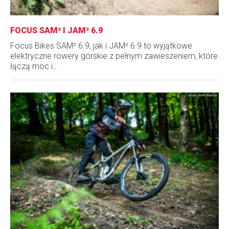
FOCUS SAM² I JAM² 6.9
Focus Bikes SAM² 6.9, jak i JAM² 6.9 to wyjątkowe
elektryczne rowery górskie z pełnym zawieszeniem, które
łączą moc i...