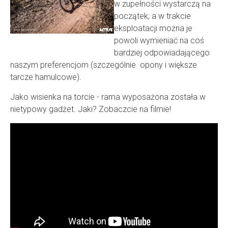
w zupełności wystarczą na
początek, a w trakcie
eksploatacji można je
powoli wymieniać na coś
bardziej odpowiadającego
naszym preferencjom (szczególnie opony i większe
tarcze hamulcowe).
Jako wisienka na torcie - rama wyposażona została w
nietypowy gadżet. Jaki? Zobaczcie na filmie!