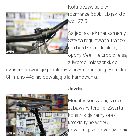
Koła oczywiście w
rozmiarze 650b, lub jak kto
woli 27.5.
Są jednak też mankamenty.
Sztyca regulowana Tranz-x
ma bardzo krótki skok,
opony Vee Tire zrobione są
z twardej mieszanki, co
czasem powoduje problemy z przyczepnością. Hamulce
Shimano 445 nie powalają siłą hamowania.
Jazda
Mount Vison zachęca do
zabawy w terenie. Zwarta
konstrukcja ramy oraz
krótkie tylne widełki
powodują, że rower świetnie