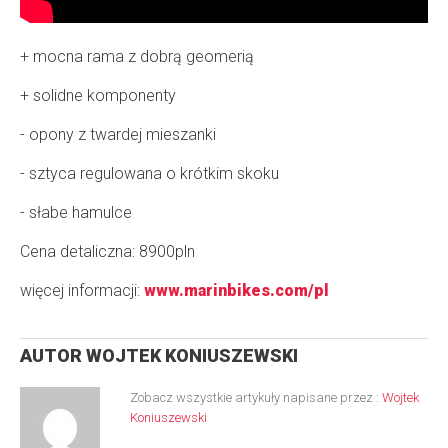
+ mocna rama z dobrą geomerią
+ solidne komponenty
- opony z twardej mieszanki
- sztyca regulowana o krótkim skoku
- słabe hamulce
Cena detaliczna: 8900pln
więcej informacji:
www.marinbikes.com/pl
AUTOR
WOJTEK KONIUSZEWSKI
Zobacz wszystkie artykuły napisane przez :
Wojtek
Koniuszewski