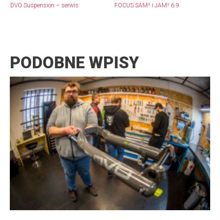
DVO Suspension – serwis
FOCUS SAM² i JAM² 6.9
PODOBNE WPISY