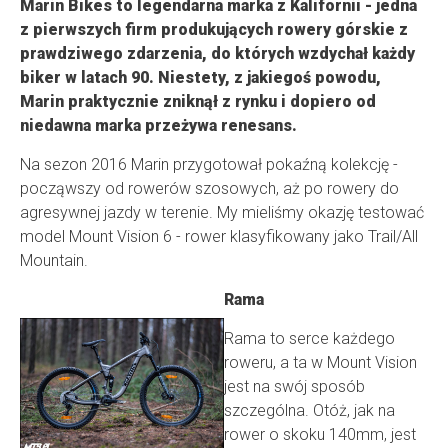
Marin Bikes to legendarna marka z Kalifornii - jedna
z pierwszych firm produkujących rowery górskie z
prawdziwego zdarzenia, do których wzdychał każdy
biker w latach 90. Niestety, z jakiegoś powodu,
Marin praktycznie zniknął z rynku i dopiero od
niedawna marka przeżywa renesans.
Na sezon 2016 Marin przygotował pokaźną kolekcję -
począwszy od rowerów szosowych, aż po rowery do
agresywnej jazdy w terenie. My mieliśmy okazję testować
model Mount Vision 6 - rower klasyfikowany jako Trail/All
Mountain.
Rama
Rama to serce każdego
roweru, a ta w Mount Vision
jest na swój sposób
szczególna. Otóż, jak na
rower o skoku 140mm, jest