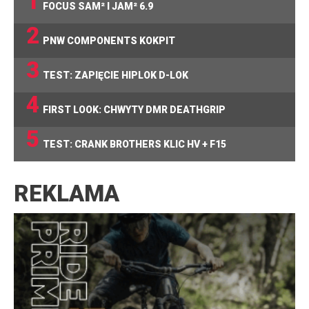
1
FOCUS SAM² I JAM² 6.9
2
PNW COMPONENTS KOKPIT
3
TEST: ZAPIĘCIE HIPLOK D-LOK
4
FIRST LOOK: CHWYTY DMR DEATHGRIP
5
TEST: CRANK BROTHERS KLIC HV + F15
REKLAMA