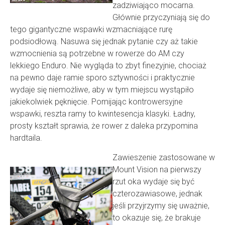
zadziwiająco mocarna.
Głównie przyczyniają się do
tego gigantyczne wspawki wzmacniające rurę
podsiodłową. Nasuwa się jednak pytanie czy aż takie
wzmocnienia są potrzebne w rowerze do AM czy
lekkiego Enduro. Nie wygląda to zbyt finezyjnie, chociaż
na pewno daje ramie sporo sztywności i praktycznie
wydaje się niemożliwe, aby w tym miejscu wystąpiło
jakiekolwiek pęknięcie. Pomijając kontrowersyjne
wspawki, reszta ramy to kwintesencja klasyki. Ładny,
prosty kształt sprawia, że rower z daleka przypomina
hardtaila.
Zawieszenie zastosowane w
Mount Vision na pierwszy
rzut oka wydaje się być
czterozawiasowe, jednak
jeśli przyjrzymy się uważnie,
to okazuje się, że brakuje