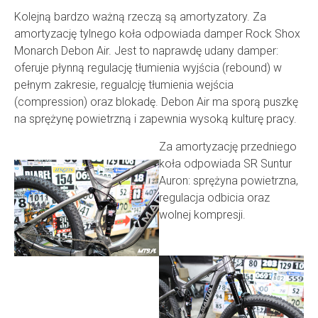
Kolejną bardzo ważną rzeczą są amortyzatory. Za
amortyzację tylnego koła odpowiada damper Rock Shox
Monarch Debon Air. Jest to naprawdę udany damper:
oferuje płynną regulację tłumienia wyjścia (rebound) w
pełnym zakresie, regualcję tłumienia wejścia
(compression) oraz blokadę. Debon Air ma sporą puszkę
na sprężynę powietrzną i zapewnia wysoką kulturę pracy.
Za amortyzację przedniego
koła odpowiada SR Suntur
Auron: sprężyna powietrzna,
regulacja odbicia oraz
wolnej kompresji.