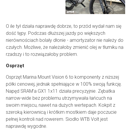
O ile tył działa naprawdę dobrze, to przód wydał nam się
dość tępy. Podczas dłuższej jazdy po większych
nierównościach bolały dłonie - amortyzator nie należy do
czułych. Możliwe, że należałoby zmienić olej w tłumiku na
rzadszy i to rozwiązałoby problem.
Osprzęt
Osprzęt Marina Mount Vision 6 to komponenty z niższej
półki cenowej, jednak spełniające w 100% swoją funkcję.
Napęd SRAM’a GX1 1x11 działa precyzyjnie. Zębatka
narrow-wide bez problemu utrzymywała łańcuch na
swoim miejscu, nawet na dużych wertepach. Kokpit z
szeroką kierownicą i krótkim mostkiem daje poczucie
pełnej kontroli nad rowerem. Siodło WTB Volt jest
naprawdę wygodne.