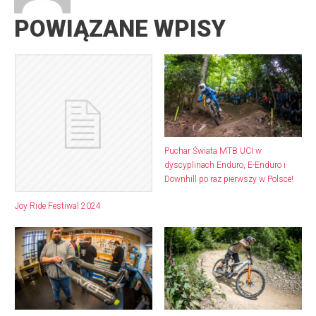
POWIĄZANE WPISY
Puchar Świata MTB UCI w
dyscyplinach Enduro, E-Enduro i
Downhill po raz pierwszy w Polsce!
Joy Ride Festiwal 2024