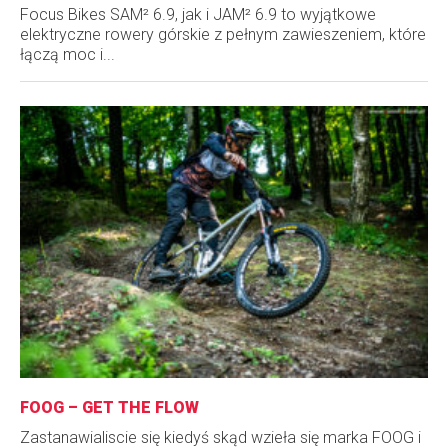
Focus Bikes SAM² 6.9, jak i JAM² 6.9 to wyjątkowe
elektryczne rowery górskie z pełnym zawieszeniem, które
łączą moc i...
FOOG – GET THE FLOW
Zastanawialiscie się kiedyś skąd wzieła się marka FOOG i