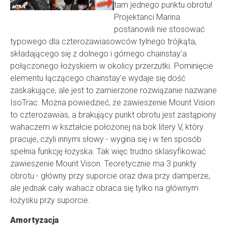
tam jednego punktu obrotu!
Projektanci Marina
postanowili nie stosować
typowego dla czterozawiasowców tylnego trójkąta,
składającego się z dolnego i górnego chainstay’a
połączonego łożyskiem w okolicy przerzutki. Pominięcie
elementu łączącego chainstay’e wydaje się dość
zaskakujące, ale jest to zamierzone rozwiązanie nazwane
IsoTrac. Można powiedzieć, że zawieszenie Mount Vision
to czterozawias, a brakujący punkt obrotu jest zastąpiony
wahaczem w kształcie położonej na bok litery V, który
pracuje, czyli innymi słowy - wygina się i w ten sposób
spełnia funkcję łożyska. Tak więc trudno sklasyfikować
zawieszenie Mount Vison. Teoretycznie ma 3 punkty
obrotu - główny przy suporcie oraz dwa przy damperze,
ale jednak cały wahacz obraca się tylko na głównym
łożysku przy suporcie.
Amortyzacja