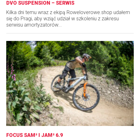
DVO SUSPENSION – SERWIS
Kilka dni temu wraz z ekipą Roweloverowe.shop udałem
się do Pragi, aby wziąć udział w szkoleniu z zakresu
serwisu amortyzatorów...
FOCUS SAM² I JAM² 6.9