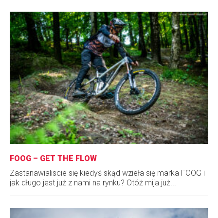
FOOG – GET THE FLOW
Zastanawialiscie się kiedyś skąd wzieła się marka FOOG i
jak długo jest już z nami na rynku? Otóż mija już...