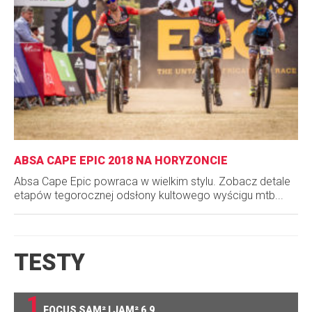
ABSA CAPE EPIC 2018 NA HORYZONCIE
Absa Cape Epic powraca w wielkim stylu. Zobacz detale
etapów tegorocznej odsłony kultowego wyścigu mtb...
TESTY
1
FOCUS SAM² I JAM² 6.9