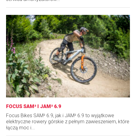
FOCUS SAM² I JAM² 6.9
Focus Bikes SAM² 6.9, jak i JAM² 6.9 to wyjątkowe
elektryczne rowery górskie z pełnym zawieszeniem, które
łączą moc i...