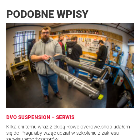
PODOBNE WPISY
DVO SUSPENSION – SERWIS
Kilka dni temu wraz z ekipą Roweloverowe.shop udałem
się do Pragi, aby wziąć udział w szkoleniu z zakresu
serwisu amortyzatorów...