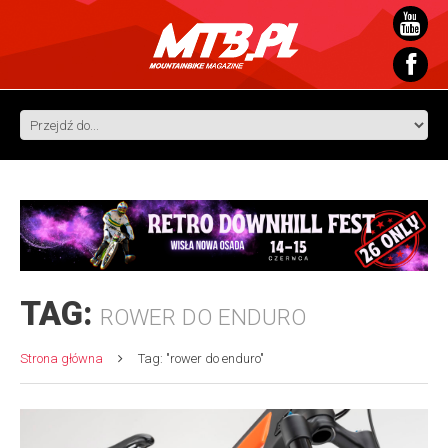
TAG:
ROWER DO ENDURO
Strona główna
Tag: "rower do enduro"