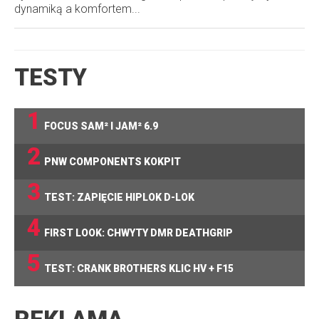
dynamiką a komfortem...
TESTY
1
FOCUS SAM² I JAM² 6.9
2
PNW COMPONENTS KOKPIT
3
TEST: ZAPIĘCIE HIPLOK D-LOK
4
FIRST LOOK: CHWYTY DMR DEATHGRIP
5
TEST: CRANK BROTHERS KLIC HV + F15