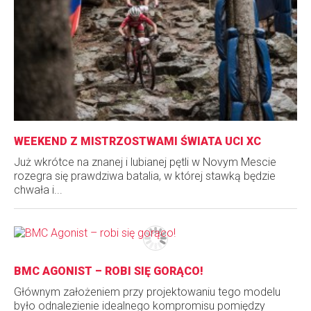
WEEKEND Z MISTRZOSTWAMI ŚWIATA UCI XC
Już wkrótce na znanej i lubianej pętli w Novym Mescie
rozegra się prawdziwa batalia, w której stawką będzie
chwała i...
BMC AGONIST – ROBI SIĘ GORĄCO!
Głównym założeniem przy projektowaniu tego modelu
było odnalezienie idealnego kompromisu pomiędzy