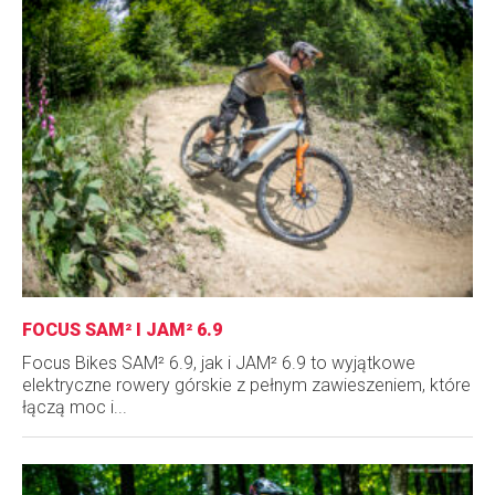
FOCUS SAM² I JAM² 6.9
Focus Bikes SAM² 6.9, jak i JAM² 6.9 to wyjątkowe
elektryczne rowery górskie z pełnym zawieszeniem, które
łączą moc i...