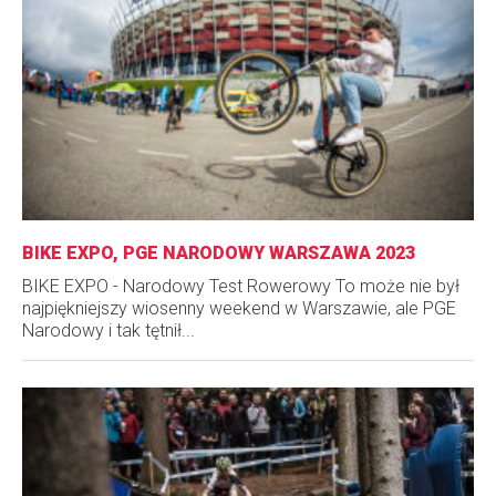
BIKE EXPO, PGE NARODOWY WARSZAWA 2023
BIKE EXPO - Narodowy Test Rowerowy To może nie był
najpiękniejszy wiosenny weekend w Warszawie, ale PGE
Narodowy i tak tętnił...