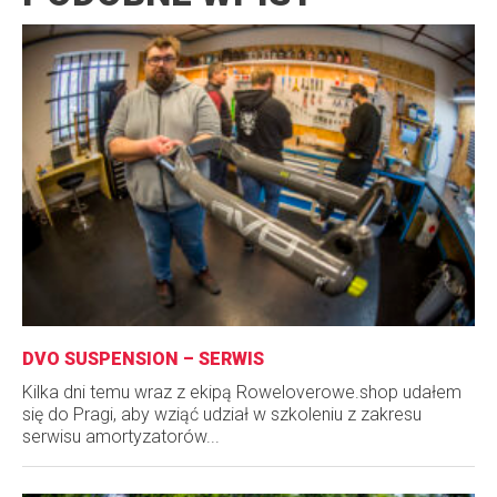
DVO SUSPENSION – SERWIS
Kilka dni temu wraz z ekipą Roweloverowe.shop udałem
się do Pragi, aby wziąć udział w szkoleniu z zakresu
serwisu amortyzatorów...