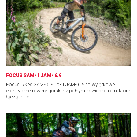
FOCUS SAM² I JAM² 6.9
Focus Bikes SAM² 6.9, jak i JAM² 6.9 to wyjątkowe
elektryczne rowery górskie z pełnym zawieszeniem, które
łączą moc i...