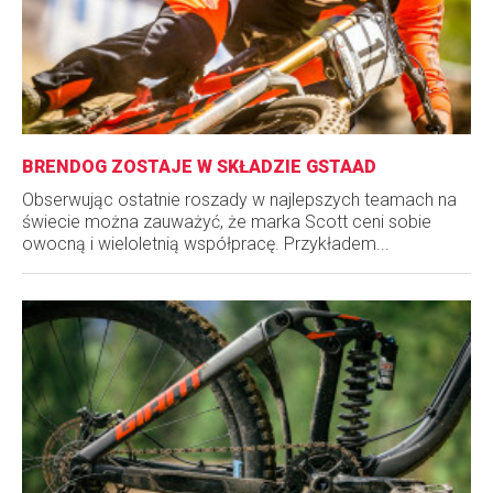
BRENDOG ZOSTAJE W SKŁADZIE GSTAAD
Obserwując ostatnie roszady w najlepszych teamach na
świecie można zauważyć, że marka Scott ceni sobie
owocną i wieloletnią współpracę. Przykładem...