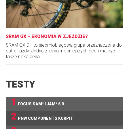
SRAM GX – EKONOMIA W ZJEŹDZIE?
SRAM GX DH to siedmiobiegowa grupa przeznaczona do
ostrej jazdy. Jedną z jej najmocniejszych cech ma być
także niska cena....
TESTY
1
FOCUS SAM² I JAM² 6.9
2
PNW COMPONENTS KOKPIT