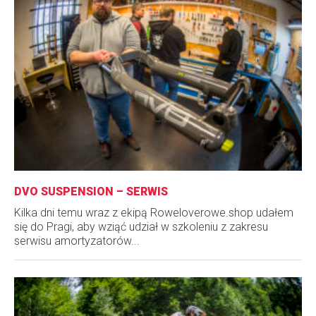
DVO SUSPENSION – SERWIS
Kilka dni temu wraz z ekipą Roweloverowe.shop udałem
się do Pragi, aby wziąć udział w szkoleniu z zakresu
serwisu amortyzatorów...