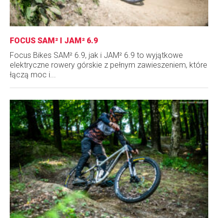
FOCUS SAM² I JAM² 6.9
Focus Bikes SAM² 6.9, jak i JAM² 6.9 to wyjątkowe
elektryczne rowery górskie z pełnym zawieszeniem, które
łączą moc i...