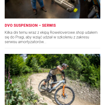
DVO SUSPENSION – SERWIS
Kilka dni temu wraz z ekipą Roweloverowe.shop udałem
się do Pragi, aby wziąć udział w szkoleniu z zakresu
serwisu amortyzatorów...