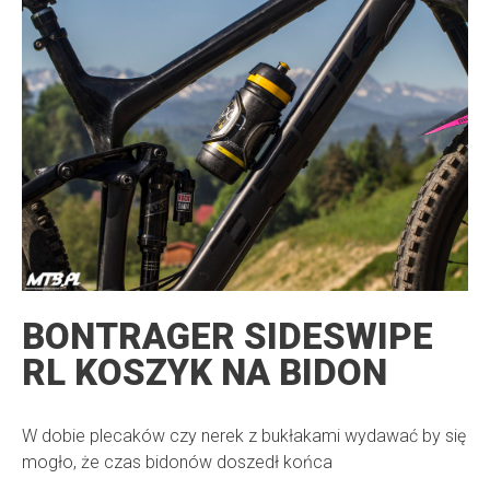
BONTRAGER SIDESWIPE
RL KOSZYK NA BIDON
W dobie plecaków czy nerek z bukłakami wydawać by się
mogło, że czas bidonów doszedł końca