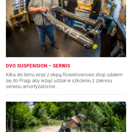
DVO SUSPENSION – SERWIS
Kilka dni temu wraz z ekipą Roweloverowe.shop udałem
się do Pragi, aby wziąć udział w szkoleniu z zakresu
serwisu amortyzatorów...