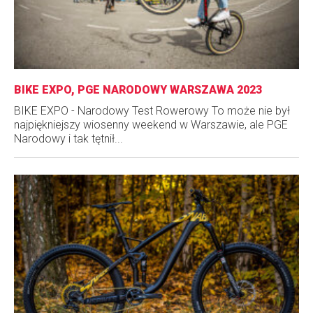
BIKE EXPO, PGE NARODOWY WARSZAWA 2023
BIKE EXPO - Narodowy Test Rowerowy To może nie był
najpiękniejszy wiosenny weekend w Warszawie, ale PGE
Narodowy i tak tętnił...