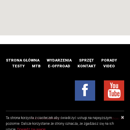
STRONA GŁÓWNA
WYDARZENIA
SPRZĘT
PORADY
TESTY
MTB
E-OFFROAD
KONTAKT
VIDEO
×
Ta strona korzysta z ciasteczek aby świadczyć usługi na najwyższym
© 2016 MTB.pl |
Polityka prywatności
Projekt i realizacja:
Show Off
poziomie. Dalsze korzystanie ze strony oznacza, że zgadzasz się na ich
użycie.
Dowiedz się więcej.