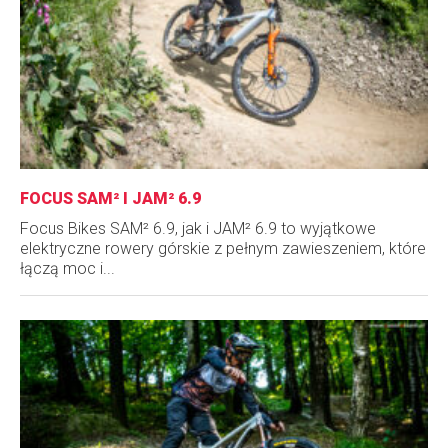
FOCUS SAM² I JAM² 6.9
Focus Bikes SAM² 6.9, jak i JAM² 6.9 to wyjątkowe
elektryczne rowery górskie z pełnym zawieszeniem, które
łączą moc i...