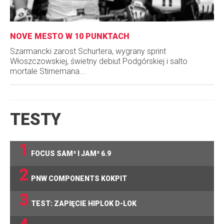
NOVE MESTO W 10 PUNKTACH
Szarmancki zarost Schurtera, wygrany sprint
Włoszczowskiej, świetny debiut Podgórskiej i salto
mortale Stirnemana...
TESTY
1
FOCUS SAM² I JAM² 6.9
2
PNW COMPONENTS KOKPIT
3
TEST: ZAPIĘCIE HIPLOK D-LOK