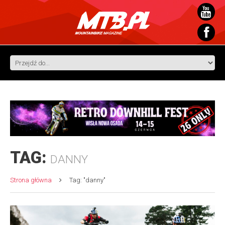
TAG:
DANNY
Strona główna
Tag: "danny"