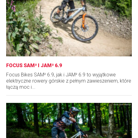
FOCUS SAM² I JAM² 6.9
Focus Bikes SAM² 6.9, jak i JAM² 6.9 to wyjątkowe
elektryczne rowery górskie z pełnym zawieszeniem, które
łączą moc i...