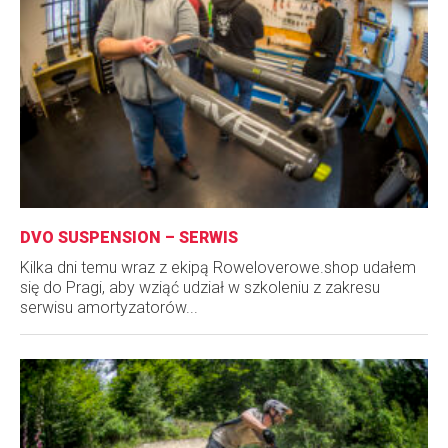
DVO SUSPENSION – SERWIS
Kilka dni temu wraz z ekipą Roweloverowe.shop udałem
się do Pragi, aby wziąć udział w szkoleniu z zakresu
serwisu amortyzatorów...