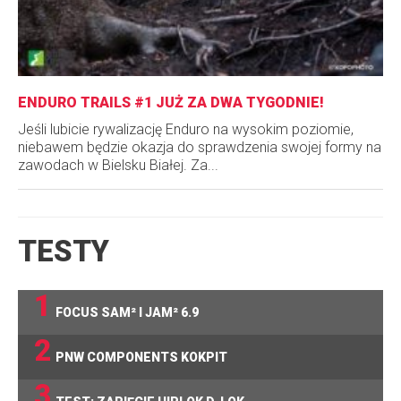
ENDURO TRAILS #1 JUŻ ZA DWA TYGODNIE!
Jeśli lubicie rywalizację Enduro na wysokim poziomie,
niebawem będzie okazja do sprawdzenia swojej formy na
zawodach w Bielsku Białej. Za...
TESTY
1
FOCUS SAM² I JAM² 6.9
2
PNW COMPONENTS KOKPIT
3