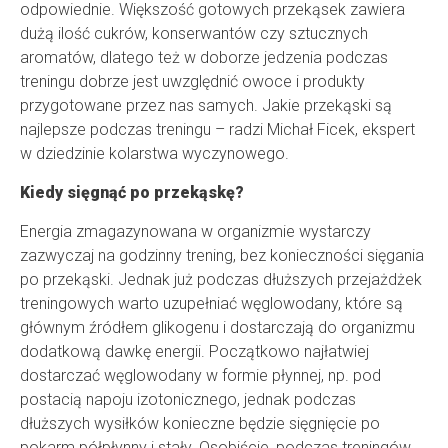
odpowiednie. Większość gotowych przekąsek zawiera
dużą ilość cukrów, konserwantów czy sztucznych
aromatów, dlatego też w doborze jedzenia podczas
treningu dobrze jest uwzględnić owoce i produkty
przygotowane przez nas samych. Jakie przekąski są
najlepsze podczas treningu – radzi Michał Ficek, ekspert
w dziedzinie kolarstwa wyczynowego.
Kiedy sięgnąć po przekąskę?
Energia zmagazynowana w organizmie wystarczy
zazwyczaj na godzinny trening, bez konieczności sięgania
po przekąski. Jednak już podczas dłuższych przejażdżek
treningowych warto uzupełniać węglowodany, które są
głównym źródłem glikogenu i dostarczają do organizmu
dodatkową dawkę energii. Początkowo najłatwiej
dostarczać węglowodany w formie płynnej, np. pod
postacią napoju izotonicznego, jednak podczas
dłuższych wysiłków konieczne będzie sięgnięcie po
pokarm półpłynny i stały. Osobiście, podczas treningów