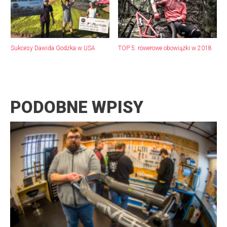
Sukcesy Dawida Godźka w USA
TOP 5: rowerowe obowiązki w 2018
PODOBNE WPISY