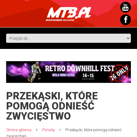
PRZEKĄSKI, KTÓRE
POMOGĄ ODNIEŚĆ
ZWYCIĘSTWO
Strona główna
Porady
Przekąski, które pomogą odnieść
zwycięstwo