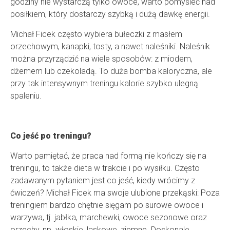
godziny nie wystarczą tylko owoce, warto pomyśleć nad
posiłkiem, który dostarczy szybką i dużą dawkę energii.
Michał Ficek często wybiera bułeczki z masłem
orzechowym, kanapki, tosty, a nawet naleśniki. Naleśnik
można przyrządzić na wiele sposobów: z miodem,
dżemem lub czekoladą. To duża bomba kaloryczna, ale
przy tak intensywnym treningu kalorie szybko ulegną
spaleniu.
Co jeść po treningu?
Warto pamiętać, że praca nad formą nie kończy się na
treningu, to także dieta w trakcie i po wysiłku. Często
zadawanym pytaniem jest co jeść, kiedy wrócimy z
ćwiczeń? Michał Ficek ma swoje ulubione przekąski: Poza
treningiem bardzo chętnie sięgam po surowe owoce i
warzywa, tj. jabłka, marchewki, owoce sezonowe oraz
orzechy, np. włoskie, laskowe, ziemne. Doskonale