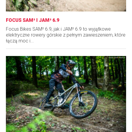
FOCUS SAM² I JAM² 6.9
Focus Bikes SAM² 6.9, jak i JAM² 6.9 to wyjątkowe
elektryczne rowery górskie z pełnym zawieszeniem, które
łączą moc i...