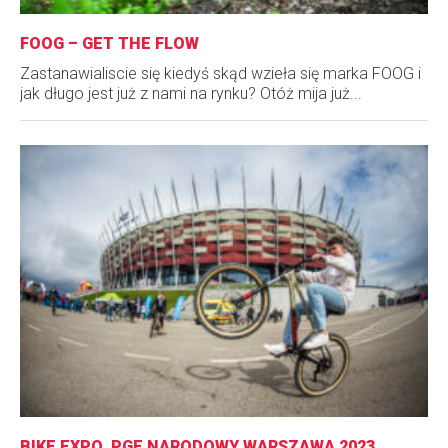
FOOG – GET THE FLOW
Zastanawialiscie się kiedyś skąd wzieła się marka FOOG i
jak długo jest już z nami na rynku? Otóż mija już...
BIKE EXPO, PGE NARODOWY WARSZAWA 2023