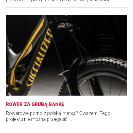
ROWER ZA GRUBĄ BAŃKĘ
Rowerowe porno z polską metką? Owszem! Tego
projektu nie można przegapić....