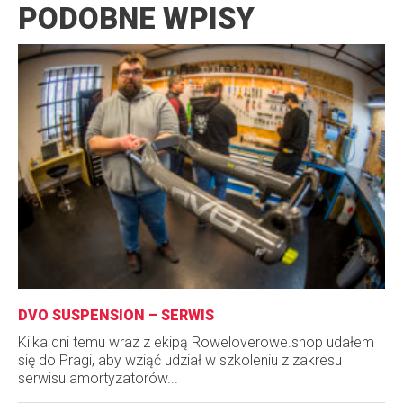
PODOBNE WPISY
DVO SUSPENSION – SERWIS
Kilka dni temu wraz z ekipą Roweloverowe.shop udałem
się do Pragi, aby wziąć udział w szkoleniu z zakresu
serwisu amortyzatorów...