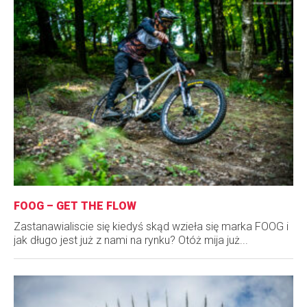
FOOG – GET THE FLOW
Zastanawialiscie się kiedyś skąd wzieła się marka FOOG i
jak długo jest już z nami na rynku? Otóż mija już...