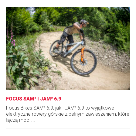
FOCUS SAM² I JAM² 6.9
Focus Bikes SAM² 6.9, jak i JAM² 6.9 to wyjątkowe
elektryczne rowery górskie z pełnym zawieszeniem, które
łączą moc i...