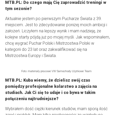
MTB.PL: Do czego mają Cię zaprowadzić treningi w
tym sezonie?
Aktualnie jestem po pierwszym Pucharze Świata z 39.
miejscem. Jest to zdecydowanie poniżej moich ambicji i
założeń. Liczyłem na lepszy wynik i mam nadzieję, że
kolejne starty pójdą już po mojej myśli. Jak wspominałem,
chcę wygrać Puchar Polski i Mistrzostwa Polski w
kategorii do 23 lat oraz zakwalifikować się na
Mistrzostwa Europy i Świata.
Foto: materiały prasowe VW Samochody Użytkowe Team
MTB.PL: Kuba wiemy, że dzielisz swój czas
pomiędzy profesjonalne kolarstwo a zajęcia na
studiach. Jak Ci się to udaje i co bywa w takim
połączeniu najtrudniejsze?
Wybrałem dość ciężki kierunek studiów, mam sporą ilość
zajęć i praktyk. Mam kilka nieobecności ze względu na