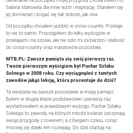
Generalnie na początku mojej przygody z kolarstwem to
Sabina stanowiła dla mnie wzór i inspirację. Starałem się
jej dorównać i ścigać się tak dobrze, jak ona.
Od początku chciałem jeździć w cross-country. Przełaje
to nie to samo. Przystąpiłem do kilku wyścigów w
przełajach i na szosie, ale nie szło mi za bardzo i słabość
do cross-country oraz maratonów pozostała.
MTB.PL: Zawsze pamięta się swój pierwszy raz.
Twoim pierwszym wyścigiem był Puchar Szlaku
Solnego w 2008 roku. Czy wyciągnąłeś z tamtych
zawodów jakąś lekcję, która procentuje do dziś?
Ta niedziela na zawsze pozostanie w mojej pamięci.
Byłem w drugiej klasie podstawówki i pierwszy raz
wystartowałem w prawdziwym wyścigu. Puchar Szlaku
Solnego to zawody, na których młodzi kolarze zaczynają
swoja przygodę z rowerem, a z biegiem czasu, coraz
mocniej się dzięki nim rozwijają. Do dziś startuję na