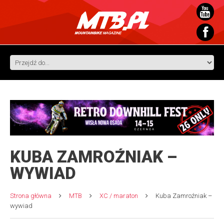
KUBA ZAMROŹNIAK –
WYWIAD
Strona główna
MTB
XC / maraton
Kuba Zamroźniak –
wywiad