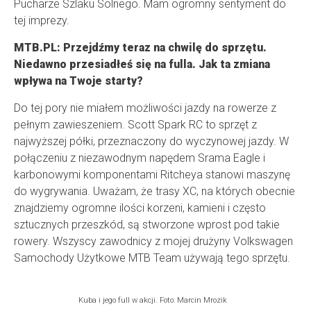
Pucharze Szlaku Solnego. Mam ogromny sentyment do
tej imprezy.
MTB.PL: Przejdźmy teraz na chwilę do sprzętu.
Niedawno przesiadłeś się na fulla. Jak ta zmiana
wpływa na Twoje starty?
Do tej pory nie miałem możliwości jazdy na rowerze z
pełnym zawieszeniem. Scott Spark RC to sprzęt z
najwyższej półki, przeznaczony do wyczynowej jazdy. W
połączeniu z niezawodnym napędem Srama Eagle i
karbonowymi komponentami Ritcheya stanowi maszynę
do wygrywania. Uważam, że trasy XC, na których obecnie
znajdziemy ogromne ilości korzeni, kamieni i często
sztucznych przeszkód, są stworzone wprost pod takie
rowery. Wszyscy zawodnicy z mojej drużyny Volkswagen
Samochody Użytkowe MTB Team używają tego sprzętu.
Kuba i jego full w akcji. Foto: Marcin Mrozik