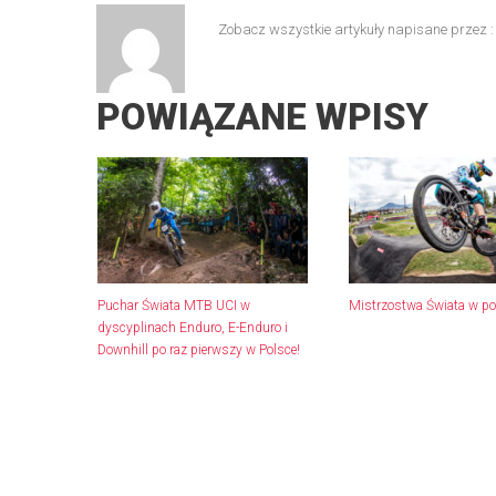
Zobacz wszystkie artykuły napisane przez 
POWIĄZANE WPISY
Puchar Świata MTB UCI w
Mistrzostwa Świata w 
dyscyplinach Enduro, E-Enduro i
Downhill po raz pierwszy w Polsce!