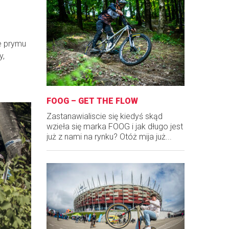
ie prymu
y,
FOOG – GET THE FLOW
Zastanawialiscie się kiedyś skąd
wzieła się marka FOOG i jak długo jest
już z nami na rynku? Otóż mija już...