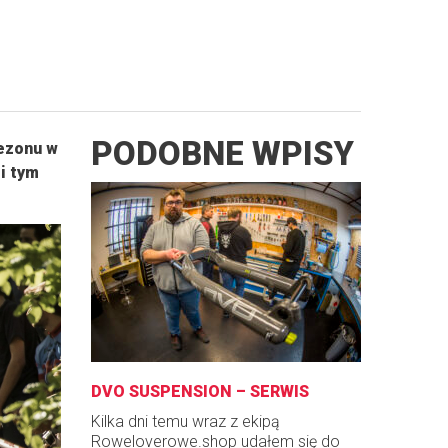
PODOBNE WPISY
sezonu w
i tym
DVO SUSPENSION – SERWIS
Kilka dni temu wraz z ekipą
Roweloverowe.shop udałem się do