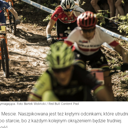
ymagająca. Foto: Bartek Woliński / Red Bull Content Pool
 Mescie. Naszpikowana jest też krętymi odcinkami, które utrudn
po starcie, bo z każdym kolejnym okrążeniem będzie trudniej.
kość.