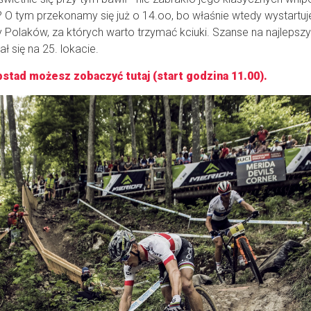
? O tym przekonamy się już o 14.oo, bo właśnie wtedy wystartuj
Polaków, za których warto trzymać kciuki. Szanse na najlepszy
się na 25. lokacie.
stad możesz zobaczyć tutaj (start godzina 11.00).