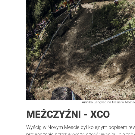
Annika Langvad na trasie w Albstadt
MEŻCZYŹNI - XCO
Wyścig w Novym Mescie był kolejnym popisem rewel
prowadzenie przez większą część wyścigu, ale też ś