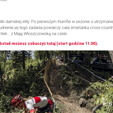
tki damskiej elity. Po pierwszym triumfie w sezonie o utrzyman
udnienie jej tego zadania powalczy cała śmietanka cross-countr
antek... z Mają Włoszczowską na czele.
bstad możesz zobaczyć tutaj (start godzina 11.00).