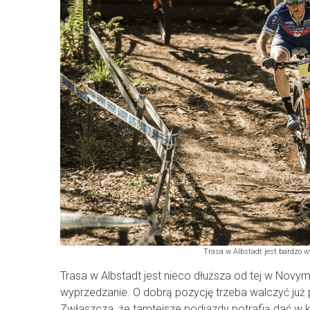
Trasa w Albstadt jest bardzo w
Trasa w Albstadt jest nieco dłuższa od tej w Novym
wyprzedzanie. O dobrą pozycję trzeba walczyć już 
Zwłaszcza, że tamtejsze podjazdy potrafią dać w 