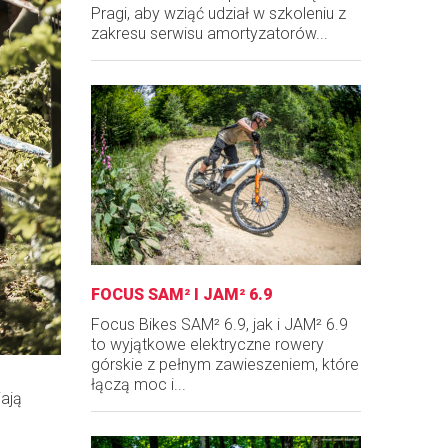
Pragi, aby wziąć udział w szkoleniu z
zakresu serwisu amortyzatorów...
FOCUS SAM² I JAM² 6.9
Focus Bikes SAM² 6.9, jak i JAM² 6.9
to wyjątkowe elektryczne rowery
górskie z pełnym zawieszeniem, które
łączą moc i...
iają