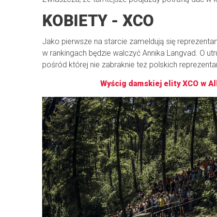
KOBIETY - XCO
Jako pierwsze na starcie zameldują się reprezentan
w rankingach będzie walczyć Annika Langvad. O utr
pośród której nie zabraknie też polskich reprezent
Wyścig damskiej elity XCO w Al