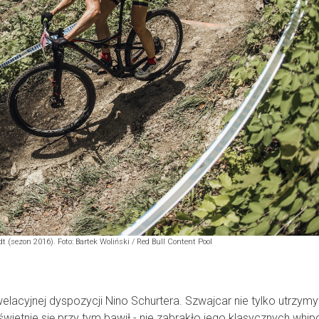
 (sezon 2016). Foto: Bartek Woliński / Red Bull Content Pool
acyjnej dyspozycji Nino Schurtera. Szwajcar nie tylko utrzym
wietnie się przy tym bawił - nie zabrakło jego klasycznych whip