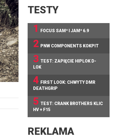
TESTY
1
FOCUS SAM² I JAM² 6.9
2
PNW COMPONENTS KOKPIT
3
TEST: ZAPIĘCIE HIPLOK D-
LOK
4
FIRST LOOK: CHWYTY DMR
DEATHGRIP
5
TEST: CRANK BROTHERS KLIC
HV + F15
REKLAMA