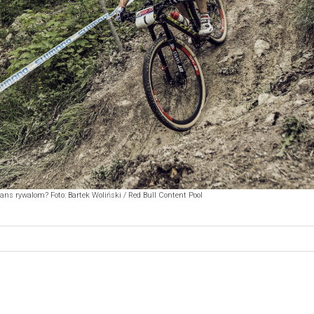
ns rywalom? Foto: Bartek Woliński / Red Bull Content Pool