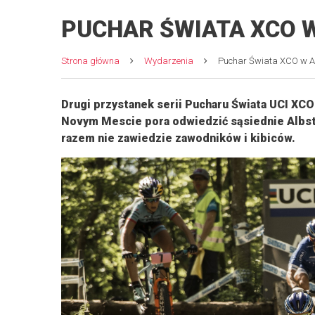
PUCHAR ŚWIATA XCO W
Strona główna
Wydarzenia
Puchar Świata XCO w Al
Drugi przystanek serii Pucharu Świata UCI XCO
Novym Mescie pora odwiedzić sąsiednie Albsta
razem nie zawiedzie zawodników i kibiców.