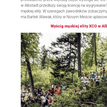
w Albstadt przedłuży swoją licencję na wygrywanie
męskiej elity. W szeregach zawodników zobaczymy 
ma Bartek Wawak, który w Novym Meście uplasował 
Wyścig męskiej elity XCO w Alb