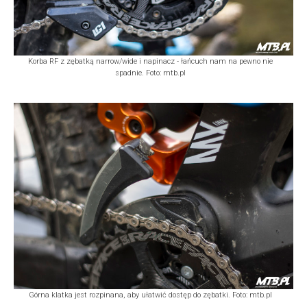
Korba RF z zębatką narrow/wide i napinacz - łańcuch nam na pewno nie
spadnie. Foto: mtb.pl
Górna klatka jest rozpinana, aby ułatwić dostęp do zębatki. Foto: mtb.pl