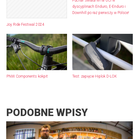
Puchar Świata MTB UCI w
dyscyplinach Enduro, E-Enduro i
Downhill po raz pierwszy w Polsce!
Joy Ride Festiwal 2024
PNW Components kokpit
Test: zapięcie Hiplok D-LOK
PODOBNE WPISY