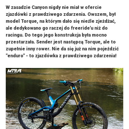
W zasadzie Canyon nigdy nie miał w ofercie
zjazdówki z prawdziwego zdarzenia. Owszem, był
model Torque, na którym dało się nieźle zjeżdżać,
ale dedykowano go raczej do freeride'u niż do
racingu. Do tego jego konstrukcja była mocno
przestarzała. Sender jest następcą Torque, ale to
zupełnie inny rower. Nie da się już na nim pojeździć
"enduro" - to zjazdówka z prawdziwego zdarzenia!