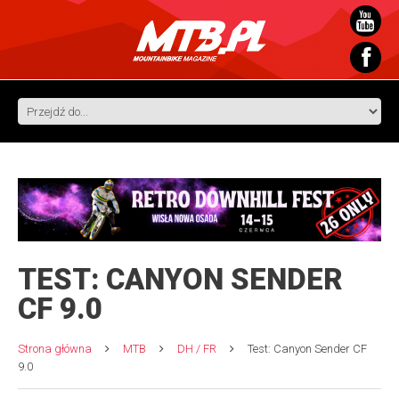
TEST: CANYON SENDER
CF 9.0
Strona główna
MTB
DH / FR
Test: Canyon Sender CF
9.0