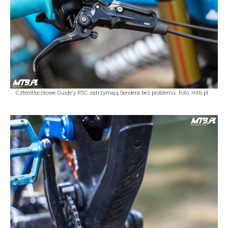
Czterotłoczkowe Guide'y RSC zatrzymają Sendera bez problemu. Foto: mtb.pl