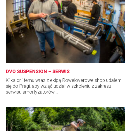
DVO SUSPENSION – SERWIS
Kilka dni temu wraz z ekipą Roweloverowe.shop udałem
się do Pragi, aby wziąć udział w szkoleniu z zakresu
serwisu amortyzatorów...