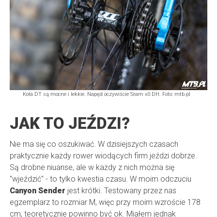
Koła DT są mocne i lekkie. Napęd oczywiście Sram x0 DH. Foto: mtb.pl
JAK TO JEŹDZI?
Nie ma się co oszukiwać. W dzisiejszych czasach
praktycznie każdy rower wiodących firm jeździ dobrze.
Są drobne niuanse, ale w każdy z nich można się
"wjeździć" - to tylko kwestia czasu. W moim odczuciu
Canyon Sender
jest krótki. Testowany przez nas
egzemplarz to rozmiar M, więc przy moim wzroście 178
cm, teoretycznie powinno być ok. Miałem jednak