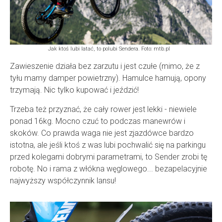
Jak ktoś lubi latać, to polubi Sendera. Foto: mtb.pl
Zawieszenie działa bez zarzutu i jest czułe (mimo, że z
tyłu mamy damper powietrzny). Hamulce hamują, opony
trzymają. Nic tylko kupować i jeździć!
Trzeba też przyznać, że cały rower jest lekki - niewiele
ponad 16kg. Mocno czuć to podczas manewrów i
skoków. Co prawda waga nie jest zjazdówce bardzo
istotna, ale jeśli ktoś z was lubi pochwalić się na parkingu
przed kolegami dobrymi parametrami, to Sender zrobi tę
robotę. No i rama z włókna węglowego... bezapelacyjnie
najwyższy współczynnik lansu!