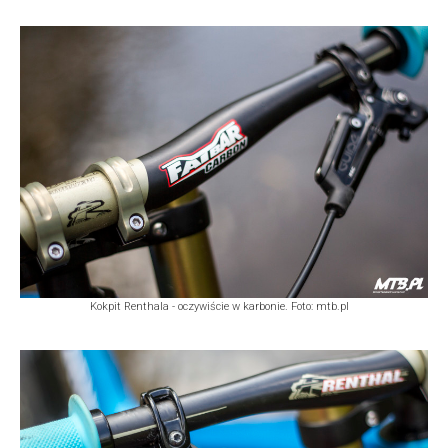
Kokpit Renthala - oczywiście w karbonie. Foto: mtb.pl