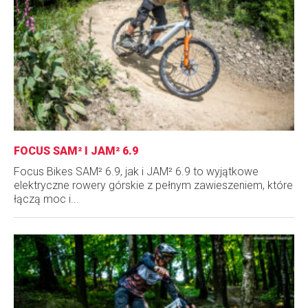
FOCUS SAM² I JAM² 6.9
Focus Bikes SAM² 6.9, jak i JAM² 6.9 to wyjątkowe
elektryczne rowery górskie z pełnym zawieszeniem, które
łączą moc i...