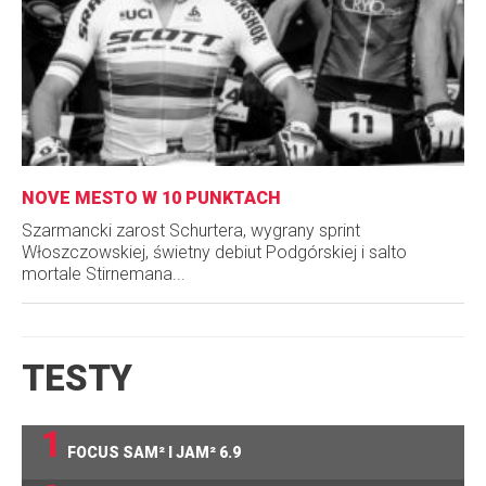
NOVE MESTO W 10 PUNKTACH
Szarmancki zarost Schurtera, wygrany sprint
Włoszczowskiej, świetny debiut Podgórskiej i salto
mortale Stirnemana...
TESTY
1
FOCUS SAM² I JAM² 6.9