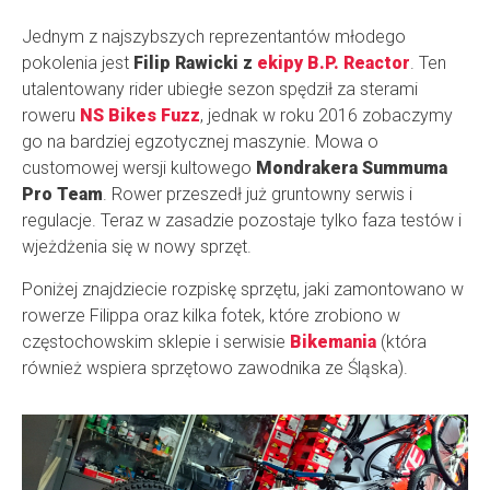
Jednym z najszybszych reprezentantów młodego
pokolenia jest
Filip Rawicki z
ekipy B.P. Reactor
. Ten
utalentowany rider ubiegłe sezon spędził za sterami
roweru
NS Bikes Fuzz
, jednak w roku 2016 zobaczymy
go na bardziej egzotycznej maszynie. Mowa o
customowej wersji kultowego
Mondrakera Summuma
Pro Team
. Rower przeszedł już gruntowny serwis i
regulacje. Teraz w zasadzie pozostaje tylko faza testów i
wjeżdżenia się w nowy sprzęt.
Poniżej znajdziecie rozpiskę sprzętu, jaki zamontowano w
rowerze Filippa oraz kilka fotek, które zrobiono w
częstochowskim sklepie i serwisie
Bikemania
(która
również wspiera sprzętowo zawodnika ze Śląska).