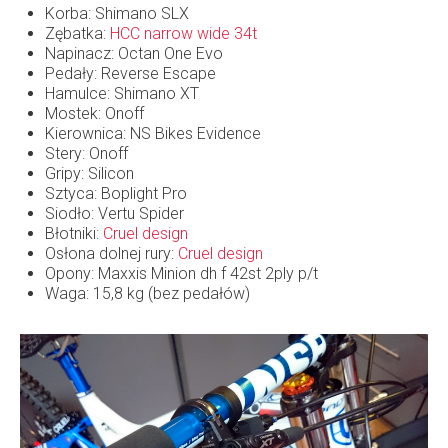
Korba: Shimano SLX
Zębatka:
HCC narrow wide 34t
Napinacz: Octan One Evo
Pedały: Reverse Escape
Hamulce: Shimano XT
Mostek: Onoff
Kierownica: NS Bikes Evidence
Stery: Onoff
Gripy: Silicon
Sztyca: Boplight Pro
Siodło: Vertu Spider
Błotniki:
Cruel design
Osłona dolnej rury:
Cruel design
Opony: Maxxis Minion dh f 42st 2ply p/t
Waga: 15,8 kg (bez pedałów)