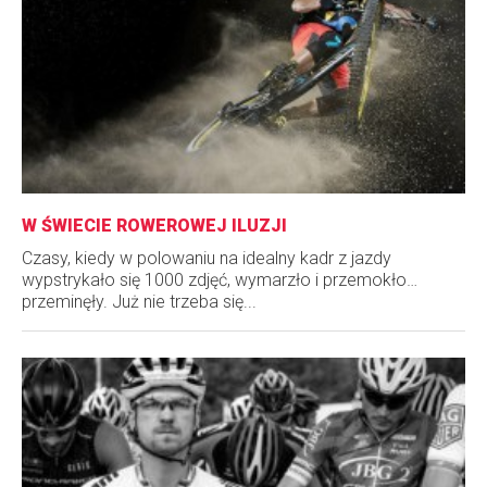
W ŚWIECIE ROWEROWEJ ILUZJI
Czasy, kiedy w polowaniu na idealny kadr z jazdy
wypstrykało się 1000 zdjęć, wymarzło i przemokło…
przeminęły. Już nie trzeba się...