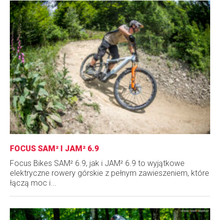
FOCUS SAM² I JAM² 6.9
Focus Bikes SAM² 6.9, jak i JAM² 6.9 to wyjątkowe
elektryczne rowery górskie z pełnym zawieszeniem, które
łączą moc i...