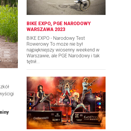
BIKE EXPO, PGE NARODOWY
WARSZAWA 2023
BIKE EXPO - Narodowy Test
Rowerowy To może nie był
najpiękniejszy wiosenny weekend w
Warszawie, ale PGE Narodowy i tak
tętnił...
szkół
wyścigi
miny