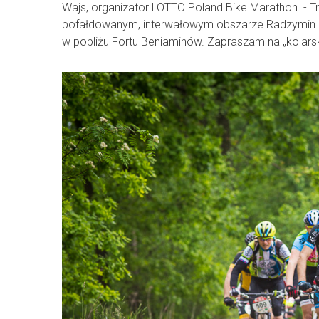
Wajs, organizator LOTTO Poland Bike Marathon. - Tr
pofałdowanym, interwałowym obszarze Radzymin – 
w pobliżu Fortu Beniaminów. Zapraszam na „kolarsk