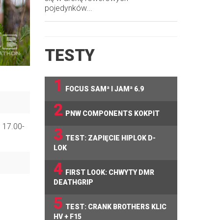
pojedynków...
TESTY
1
FOCUS SAM² I JAM² 6.9
2
PNW COMPONENTS KOKPIT
 17.00-
3
TEST: ZAPIĘCIE HIPLOK D-
LOK
4
FIRST LOOK: CHWYTY DMR
DEATHGRIP
5
TEST: CRANK BROTHERS KLIC
HV + F15