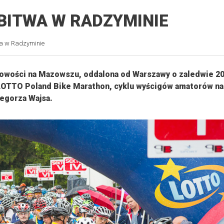
 BITWA W RADZYMINIE
wa w Radzyminie
scowości na Mazowszu, oddalona od Warszawy o zaledwie 2
LOTTO Poland Bike Marathon, cyklu wyścigów amatorów na
egorza Wajsa.