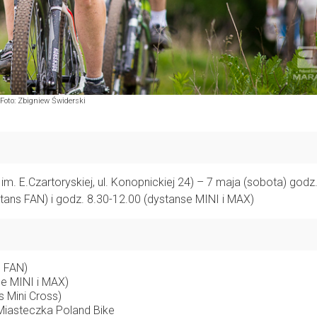
Foto: Zbigniew Świderski
. E.Czartoryskiej, ul. Konopnickiej 24) – 7 maja (sobota) godz.
stans FAN) i godz. 8.30-12.00 (dystanse MINI i MAX)
s FAN)
e MINI i MAX)
s Mini Cross)
ie Miasteczka Poland Bike