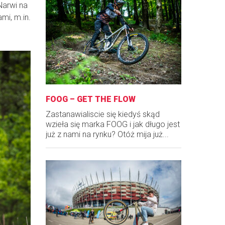
Narwi na
mi, m.in.
FOOG – GET THE FLOW
Zastanawialiscie się kiedyś skąd
wzieła się marka FOOG i jak długo jest
już z nami na rynku? Otóż mija już...