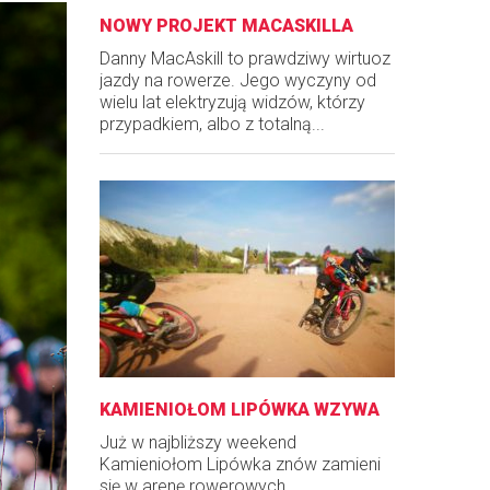
NOWY PROJEKT MACASKILLA
Danny MacAskill to prawdziwy wirtuoz
jazdy na rowerze. Jego wyczyny od
wielu lat elektryzują widzów, którzy
przypadkiem, albo z totalną...
KAMIENIOŁOM LIPÓWKA WZYWA
Już w najbliższy weekend
Kamieniołom Lipówka znów zamieni
się w arenę rowerowych