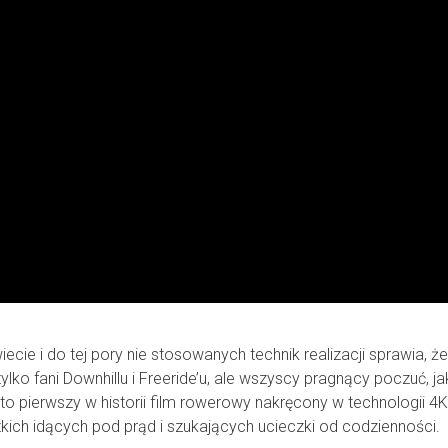
ie i do tej pory nie stosowanych technik realizacji sprawia, że
ylko fani Downhillu i Freeride’u, ale wszyscy pragnący poczuć, ja
" to pierwszy w historii film rowerowy nakręcony w technologii 4K
ich idących pod prąd i szukających ucieczki od codzienności.