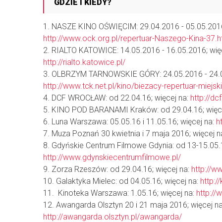
GDZIE I KIEDY?
1. NASZE KINO OŚWIĘCIM: 29.04.2016 - 05.05.2016;
http://www.ock.org.pl/repertuar-Naszego-Kina-37.h
2. RIALTO KATOWICE: 14.05.2016 - 16.05.2016; więc
http://rialto.katowice.pl/
3. OLBRZYM TARNOWSKIE GÓRY: 24.05.2016 - 24.05
http://www.tck.net.pl/kino/biezacy-repertuar-miejsk
4. DCF WROCŁAW: od 22.04.16; więcej na:
http://dc
5. KINO POD BARANAMI Kraków: od 29.04.16; więc
6. Luna Warszawa: 05.05.16 i 11.05.16; więcej na:
h
7. Muza Poznań 30 kwietnia i 7 maja 2016; więcej n
8. Gdyńskie Centrum Filmowe Gdynia: od 13-15.05.1
http://www.gdynskiecentrumfilmowe.pl/
9. Zorza Rzeszów: od 29.04.16; więcej na:
http://w
10. Galaktyka Mielec: od 04.05.16; więcej na:
http:/
11. Kinoteka Warszawa: 1.05.16; więcej na:
http://
12. Awangarda Olsztyn 20 i 21 maja 2016; więcej na
http://awangarda.olsztyn.pl/awangarda/