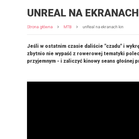
UNREAL NA EKRANACH
Strona główna
MTB
unReal na ekranach kin
Jeśli w ostatnim czasie daliście "czadu" i wyk
zbytnio nie wypaść z rowerowej tematyki pole
przyjemnym - i zaliczyć kinowy seans głośnej p