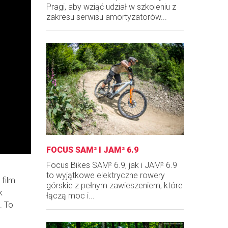
Pragi, aby wziąć udział w szkoleniu z
zakresu serwisu amortyzatorów...
FOCUS SAM² I JAM² 6.9
Focus Bikes SAM² 6.9, jak i JAM² 6.9
to wyjątkowe elektryczne rowery
 film
górskie z pełnym zawieszeniem, które
k
łączą moc i...
. To