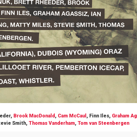
eeder,
Brook MacDonald
,
Cam McCaul
, Finn Iles,
Graham Ag
tevie Smith,
Thomas Vanderham
,
Tom van Steenbergen