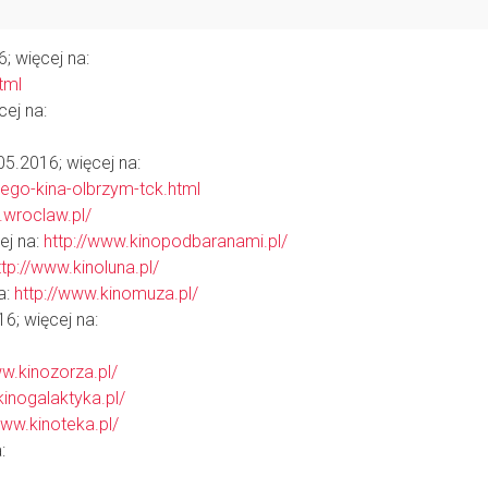
 więcej na:
tml
ej na:
.2016; więcej na:
iego-kina-olbrzym-tck.html
f.wroclaw.pl/
ej na:
http://www.kinopodbaranami.pl/
ttp://www.kinoluna.pl/
a:
http://www.kinomuza.pl/
6; więcej na:
ww.kinozorza.pl/
/kinogalaktyka.pl/
www.kinoteka.pl/
: