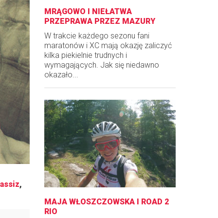
MRĄGOWO I NIEŁATWA
PRZEPRAWA PRZEZ MAZURY
W trakcie każdego sezonu fani
maratonów i XC mają okazję zaliczyć
kilka piekielnie trudnych i
wymagających. Jak się niedawno
okazało...
assiz
,
MAJA WŁOSZCZOWSKA I ROAD 2
RIO