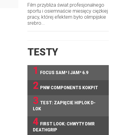
Film przybliża świat profesjonalnego
sportu i osiemnaście miesięcy ciężkiej
pracy, której efektem było olimpijskie
srebro...
TESTY
1
FOCUS SAM² I JAM² 6.9
2
PNW COMPONENTS KOKPIT
3
TEST: ZAPIĘCIE HIPLOK D-
LOK
4
FIRST LOOK: CHWYTY DMR
DEATHGRIP