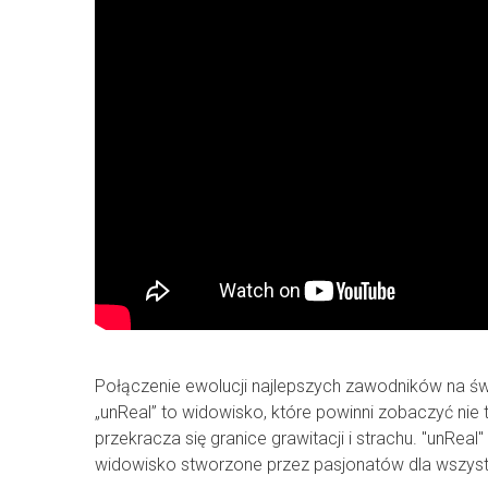
Połączenie ewolucji najlepszych zawodników na świec
„unReal” to widowisko, które powinni zobaczyć nie t
przekracza się granice grawitacji i strachu. "unReal
widowisko stworzone przez pasjonatów dla wszystk