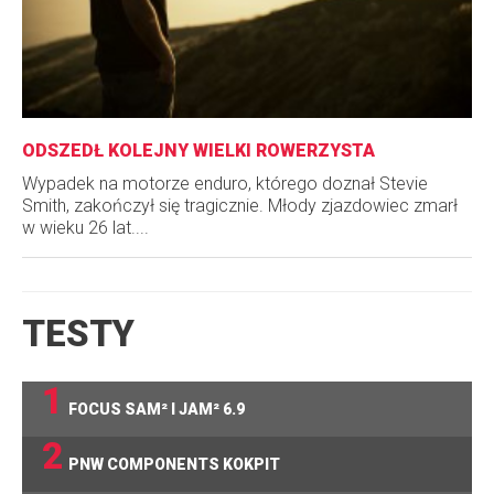
ODSZEDŁ KOLEJNY WIELKI ROWERZYSTA
Wypadek na motorze enduro, którego doznał Stevie
Smith, zakończył się tragicznie. Młody zjazdowiec zmarł
w wieku 26 lat....
TESTY
1
FOCUS SAM² I JAM² 6.9
2
PNW COMPONENTS KOKPIT