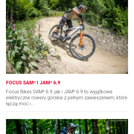
FOCUS SAM² I JAM² 6.9
Focus Bikes SAM² 6.9, jak i JAM² 6.9 to wyjątkowe
elektryczne rowery górskie z pełnym zawieszeniem, które
łączą moc i...