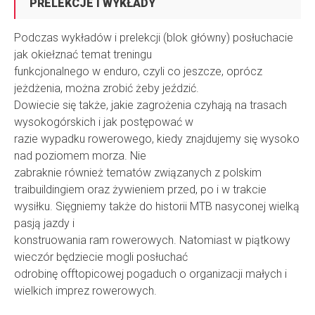
PRELEKCJE I WYKŁADY
Podczas wykładów i prelekcji (blok główny) posłuchacie
jak okiełznać temat treningu
funkcjonalnego w enduro, czyli co jeszcze, oprócz
jeżdżenia, można zrobić żeby jeździć.
Dowiecie się także, jakie zagrożenia czyhają na trasach
wysokogórskich i jak postępować w
razie wypadku rowerowego, kiedy znajdujemy się wysoko
nad poziomem morza. Nie
zabraknie również tematów związanych z polskim
traibuildingiem oraz żywieniem przed, po i w trakcie
wysiłku. Sięgniemy także do historii MTB nasyconej wielką
pasją jazdy i
konstruowania ram rowerowych. Natomiast w piątkowy
wieczór będziecie mogli posłuchać
odrobinę offtopicowej pogaduch o organizacji małych i
wielkich imprez rowerowych.