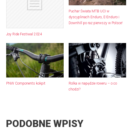
Puchar Świata MTB UCI w
dyscyplinach Enduro, E-Enduro i
Downhill po raz pierwszy w Polsce!
Joy Ride Festiwal 2024
PNW Components kokpit
Rolka w napędzie roweru – o co
chodzi?
PODOBNE WPISY