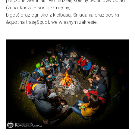
pieczone ziemniaki. W niedzielę kolejny 3-daniowy obiad
(zupa, kasza + sos bezmięsny,
bigos) oraz ognisko z kiełbasą. Śniadania oraz posiłki
&quot;na trasę&quot; we własnym zakresie.