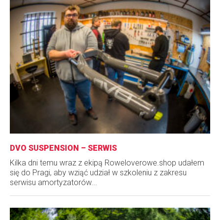
DVO SUSPENSION – SERWIS
Kilka dni temu wraz z ekipą Roweloverowe.shop udałem
się do Pragi, aby wziąć udział w szkoleniu z zakresu
serwisu amortyzatorów...