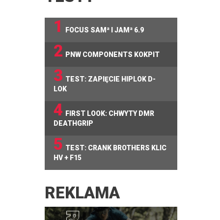
1
FOCUS SAM² I JAM² 6.9
2
PNW COMPONENTS KOKPIT
3
TEST: ZAPIĘCIE HIPLOK D-
LOK
4
FIRST LOOK: CHWYTY DMR
DEATHGRIP
5
TEST: CRANK BROTHERS KLIC
HV + F15
REKLAMA