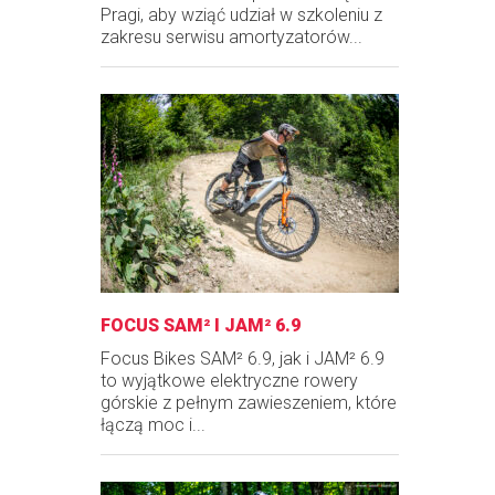
Pragi, aby wziąć udział w szkoleniu z
zakresu serwisu amortyzatorów...
FOCUS SAM² I JAM² 6.9
Focus Bikes SAM² 6.9, jak i JAM² 6.9
to wyjątkowe elektryczne rowery
górskie z pełnym zawieszeniem, które
łączą moc i...