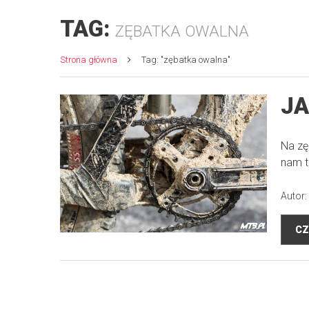
TAG:
ZĘBATKA OWALNA
Strona główna
Tag: "zębatka owalna"
JA
Na zę
nam t
Autor:
CZ