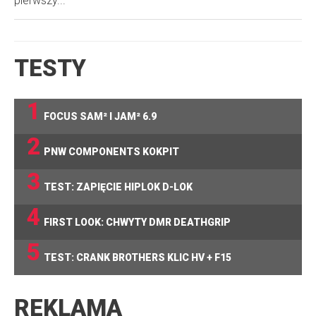
pierwszy...
TESTY
1
FOCUS SAM² I JAM² 6.9
2
PNW COMPONENTS KOKPIT
3
TEST: ZAPIĘCIE HIPLOK D-LOK
4
FIRST LOOK: CHWYTY DMR DEATHGRIP
5
TEST: CRANK BROTHERS KLIC HV + F15
REKLAMA