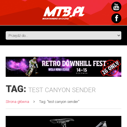
TAG:
TEST CANYON SENDER
Strona główna
Tag: "test canyon sender"