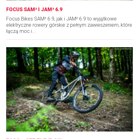
FOCUS SAM² I JAM² 6.9
Focus Bikes SAM² 6.9, jak i JAM² 6.9 to wyjątkowe
elektryczne rowery górskie z pełnym zawieszeniem, które
łączą moc i...