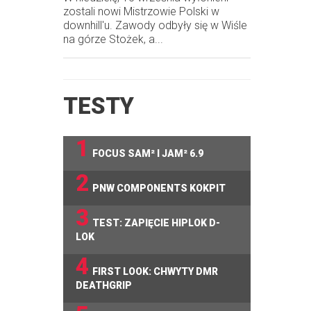
zostali nowi Mistrzowie Polski w
downhill'u. Zawody odbyły się w Wiśle
na górze Stożek, a...
TESTY
1
FOCUS SAM² I JAM² 6.9
2
PNW COMPONENTS KOKPIT
3
TEST: ZAPIĘCIE HIPLOK D-
LOK
4
FIRST LOOK: CHWYTY DMR
DEATHGRIP