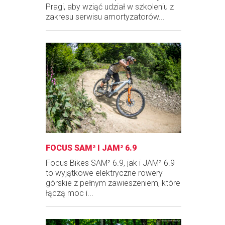
Pragi, aby wziąć udział w szkoleniu z
zakresu serwisu amortyzatorów...
FOCUS SAM² I JAM² 6.9
Focus Bikes SAM² 6.9, jak i JAM² 6.9
to wyjątkowe elektryczne rowery
górskie z pełnym zawieszeniem, które
łączą moc i...