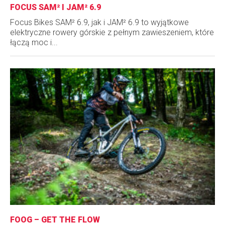
FOCUS SAM² I JAM² 6.9
Focus Bikes SAM² 6.9, jak i JAM² 6.9 to wyjątkowe
elektryczne rowery górskie z pełnym zawieszeniem, które
łączą moc i...
FOOG – GET THE FLOW