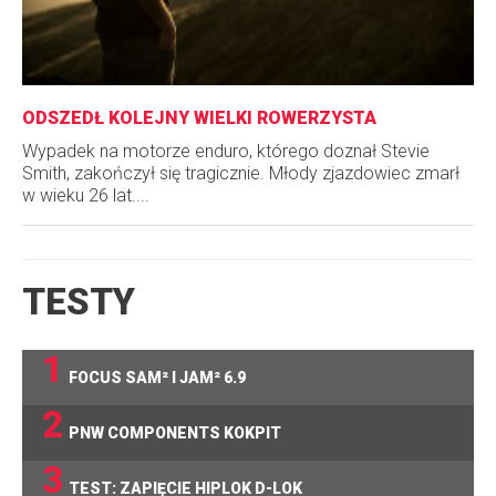
ODSZEDŁ KOLEJNY WIELKI ROWERZYSTA
Wypadek na motorze enduro, którego doznał Stevie
Smith, zakończył się tragicznie. Młody zjazdowiec zmarł
w wieku 26 lat....
TESTY
1
FOCUS SAM² I JAM² 6.9
2
PNW COMPONENTS KOKPIT
3
TEST: ZAPIĘCIE HIPLOK D-LOK