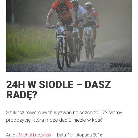
24H W SIODLE – DASZ
RADĘ?
Szukasz rowerowych wyzwań na sezon 2017? Mamy
propozycję, która może dać Ci nieźle w kość
Autor:
Michał Łuczyński
Data: 13 listopada 2016