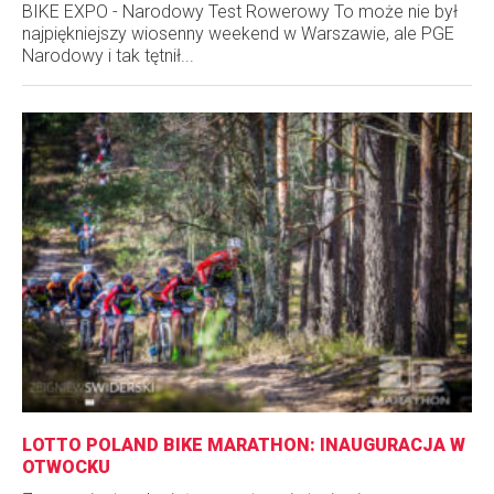
BIKE EXPO - Narodowy Test Rowerowy To może nie był
najpiękniejszy wiosenny weekend w Warszawie, ale PGE
Narodowy i tak tętnił...
LOTTO POLAND BIKE MARATHON: INAUGURACJA W
OTWOCKU