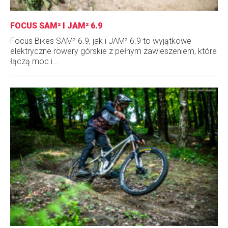
FOCUS SAM² I JAM² 6.9
Focus Bikes SAM² 6.9, jak i JAM² 6.9 to wyjątkowe
elektryczne rowery górskie z pełnym zawieszeniem, które
łączą moc i...