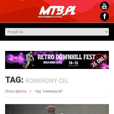
TAG:
ROWEROWY CEL
Strona główna
Tag: "rowerowy cel"