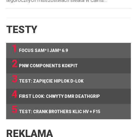
tegorocznych mistrzostwach świata w Cairns...
TESTY
1
FOCUS SAM² I JAM² 6.9
2
PNW COMPONENTS KOKPIT
3
TEST: ZAPIĘCIE HIPLOK D-LOK
4
FIRST LOOK: CHWYTY DMR DEATHGRIP
5
TEST: CRANK BROTHERS KLIC HV + F15
REKLAMA