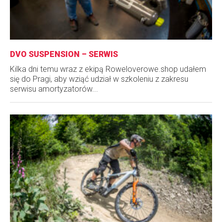
DVO SUSPENSION – SERWIS
Kilka dni temu wraz z ekipą Roweloverowe.shop udałem
się do Pragi, aby wziąć udział w szkoleniu z zakresu
serwisu amortyzatorów...