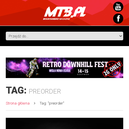
TAG:
PREORDER
Strona główna
Tag: "preorder"