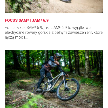
FOCUS SAM² I JAM² 6.9
Focus Bikes SAM² 6.9, jak i JAM² 6.9 to wyjątkowe
elektryczne rowery górskie z pełnym zawieszeniem, które
łączą moc i...