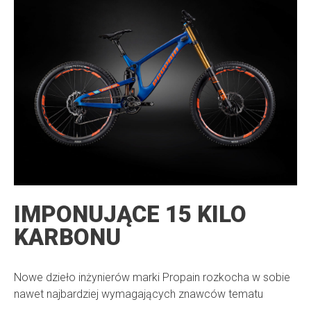
IMPONUJĄCE 15 KILO
KARBONU
Nowe dzieło inżynierów marki Propain rozkocha w sobie
nawet najbardziej wymagających znawców tematu