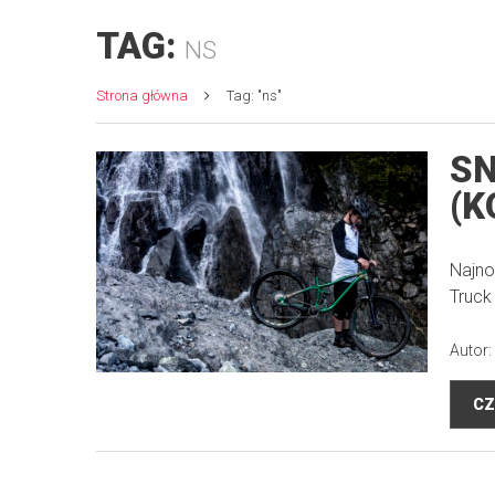
TAG:
NS
Strona główna
Tag: "ns"
SN
(K
Najno
Truck
Autor:
CZ