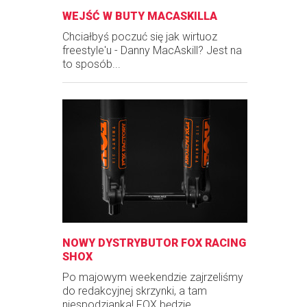
WEJŚĆ W BUTY MACASKILLA
Chciałbyś poczuć się jak wirtuoz
freestyle'u - Danny MacAskill? Jest na
to sposób...
NOWY DYSTRYBUTOR FOX RACING
SHOX
Po majowym weekendzie zajrzeliśmy
do redakcyjnej skrzynki, a tam
niespodzianka! FOX będzie