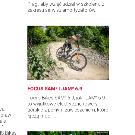
Pragi, aby wziąć udział w szkoleniu z
zakresu serwisu amortyzatorów...
FOCUS SAM² I JAM² 6.9
Focus Bikes SAM² 6.9, jak i JAM² 6.9
to wyjątkowe elektryczne rowery
ca,
górskie z pełnym zawieszeniem, które
 spraw
łączą moc i...
ale
1"
NS Bikes.