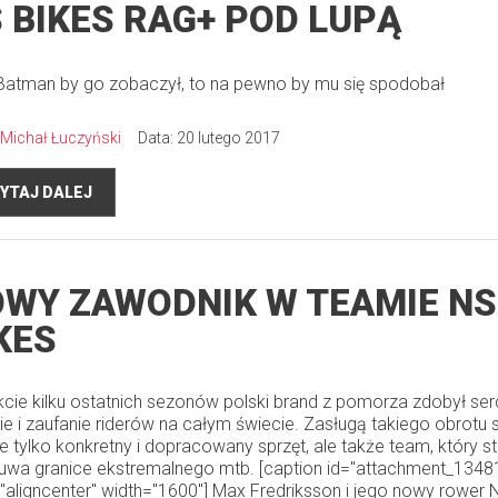
 BIKES RAG+ POD LUPĄ
 Batman by go zobaczył, to na pewno by mu się spodobał
Michał Łuczyński
Data: 20 lutego 2017
YTAJ DALEJ
WY ZAWODNIK W TEAMIE NS
KES
kcie kilku ostatnich sezonów polski brand z pomorza zdobył ser
ie i zaufanie riderów na całym świecie. Zasługą takiego obrotu
nie tylko konkretny i dopracowany sprzęt, ale także team, który st
uwa granice ekstremalnego mtb. [caption id="attachment_1348
="aligncenter" width="1600"] Max Fredriksson i jego nowy rower 