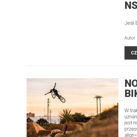
NS
Jeśli
Autor:
CZ
NO
BI
W tra
uznan
jest 
przes
align