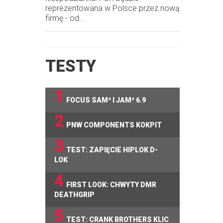
reprezentowana w Polsce przez nową
firmę - od...
TESTY
1
FOCUS SAM² I JAM² 6.9
2
PNW COMPONENTS KOKPIT
3
TEST: ZAPIĘCIE HIPLOK D-
LOK
4
FIRST LOOK: CHWYTY DMR
DEATHGRIP
5
TEST: CRANK BROTHERS KLIC