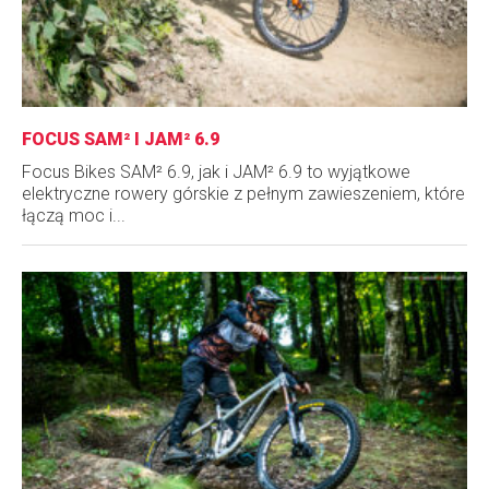
FOCUS SAM² I JAM² 6.9
Focus Bikes SAM² 6.9, jak i JAM² 6.9 to wyjątkowe
elektryczne rowery górskie z pełnym zawieszeniem, które
łączą moc i...