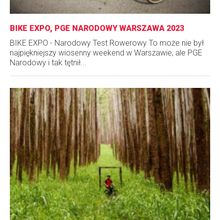
BIKE EXPO, PGE NARODOWY WARSZAWA 2023
BIKE EXPO - Narodowy Test Rowerowy To może nie był
najpiękniejszy wiosenny weekend w Warszawie, ale PGE
Narodowy i tak tętnił...