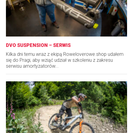
DVO SUSPENSION – SERWIS
Kilka dni temu wraz z ekipą Roweloverowe.shop udałem
się do Pragi, aby wziąć udział w szkoleniu z zakresu
serwisu amortyzatorów...