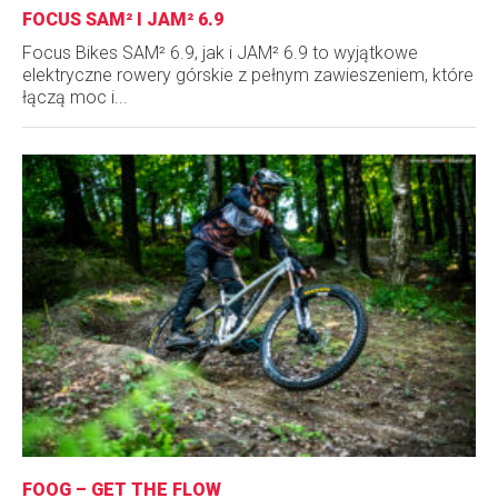
FOCUS SAM² I JAM² 6.9
Focus Bikes SAM² 6.9, jak i JAM² 6.9 to wyjątkowe
elektryczne rowery górskie z pełnym zawieszeniem, które
łączą moc i...
FOOG – GET THE FLOW