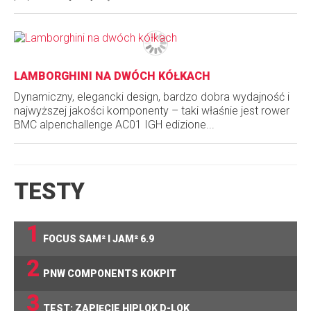
LAMBORGHINI NA DWÓCH KÓŁKACH
Dynamiczny, elegancki design, bardzo dobra wydajność i
najwyższej jakości komponenty – taki właśnie jest rower
BMC alpenchallenge AC01 IGH edizione...
TESTY
1
FOCUS SAM² I JAM² 6.9
2
PNW COMPONENTS KOKPIT
3
TEST: ZAPIĘCIE HIPLOK D-LOK