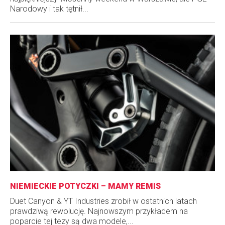
Narodowy i tak tętnił...
NIEMIECKIE POTYCZKI – MAMY REMIS
Duet Canyon & YT Industries zrobił w ostatnich latach
prawdziwą rewolucję. Najnowszym przykładem na
poparcie tej tezy są dwa modele,...