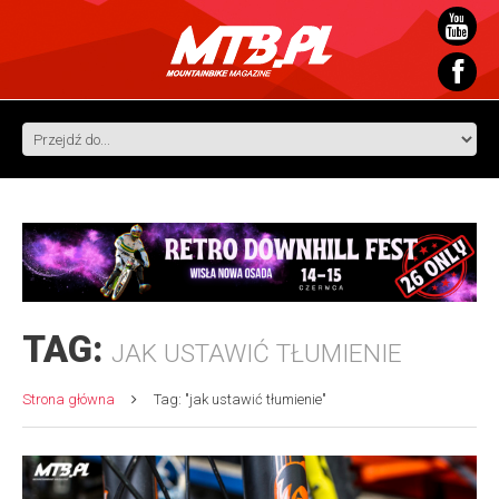
TAG:
JAK USTAWIĆ TŁUMIENIE
Strona główna
Tag: "jak ustawić tłumienie"