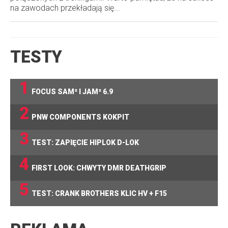
na zawodach przekładają się...
TESTY
1
FOCUS SAM² I JAM² 6.9
2
PNW COMPONENTS KOKPIT
3
TEST: ZAPIĘCIE HIPLOK D-LOK
4
FIRST LOOK: CHWYTY DMR DEATHGRIP
5
TEST: CRANK BROTHERS KLIC HV + F15