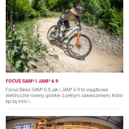
FOCUS SAM² I JAM² 6.9
Focus Bikes SAM² 6.9, jak i JAM² 6.9 to wyjątkowe
elektryczne rowery górskie z pełnym zawieszeniem, które
łączą moc i...