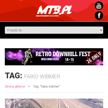
TAG:
FABIO WIBMER
Strona główna
Tag: "fabio wibmer"