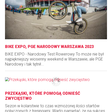
BIKE EXPO, PGE NARODOWY WARSZAWA 2023
BIKE EXPO - Narodowy Test Rowerowy To może nie był
najpiękniejszy wiosenny weekend w Warszawie, ale PGE
Narodowy i tak tętnił...
PRZEKĄSKI, KTÓRE POMOGĄ ODNIEŚĆ
ZWYCIĘSTWO
Sezon w kolarstwie to czas wzmożonej ilości startów
połączonych z treningami. Warto pamiętać, że na sukces