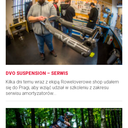
DVO SUSPENSION – SERWIS
Kilka dni temu wraz z ekipą Roweloverowe.shop udałem
się do Pragi, aby wziąć udział w szkoleniu z zakresu
serwisu amortyzatorów...