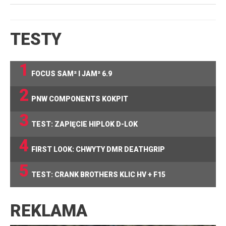
TESTY
1
FOCUS SAM² I JAM² 6.9
2
PNW COMPONENTS KOKPIT
3
TEST: ZAPIĘCIE HIPLOK D-LOK
4
FIRST LOOK: CHWYTY DMR DEATHGRIP
5
TEST: CRANK BROTHERS KLIC HV + F15
REKLAMA