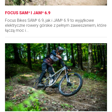
FOCUS SAM² I JAM² 6.9
Focus Bikes SAM² 6.9, jak i JAM² 6.9 to wyjątkowe
elektryczne rowery górskie z pełnym zawieszeniem, które
łączą moc i...