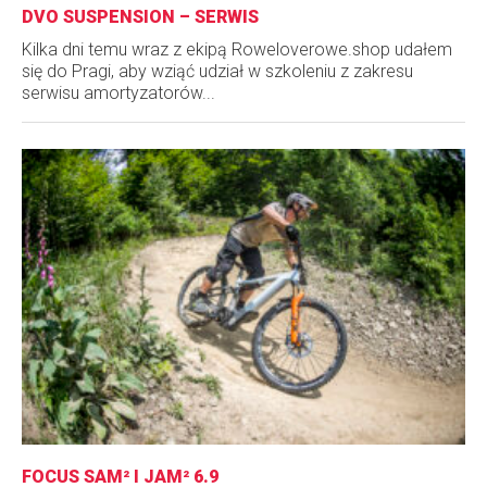
DVO SUSPENSION – SERWIS
Kilka dni temu wraz z ekipą Roweloverowe.shop udałem
się do Pragi, aby wziąć udział w szkoleniu z zakresu
serwisu amortyzatorów...
FOCUS SAM² I JAM² 6.9