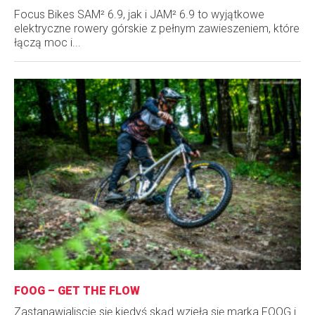
Focus Bikes SAM² 6.9, jak i JAM² 6.9 to wyjątkowe
elektryczne rowery górskie z pełnym zawieszeniem, które
łączą moc i...
FOOG – GET THE FLOW
Zastanawialiscie się kiedyś skąd wzieła się marka FOOG i