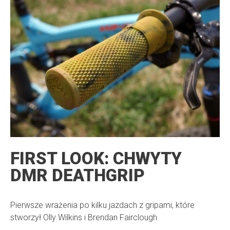
FIRST LOOK: CHWYTY
DMR DEATHGRIP
Pierwsze wrażenia po kilku jazdach z gripami, które
stworzył Olly Wilkins i Brendan Fairclough