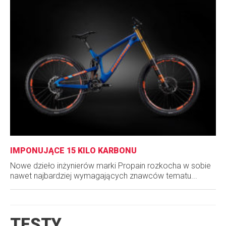
IMPONUJĄCE 15 KILO KARBONU
Nowe dzieło inżynierów marki Propain rozkocha w sobie
nawet najbardziej wymagających znawców tematu...
TESTY