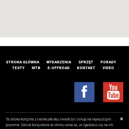
STRONA GŁÓWNA
WYDARZENIA
SPRZĘT
PORADY
TESTY
MTB
E-OFFROAD
KONTAKT
VIDEO
×
Ta strona korzysta z ciasteczek aby świadczyć usługi na najwyższym
© 2016 MTB.pl |
Polityka prywatności
Projekt i realizacja:
Show Off
poziomie. Dalsze korzystanie ze strony oznacza, że zgadzasz się na ich