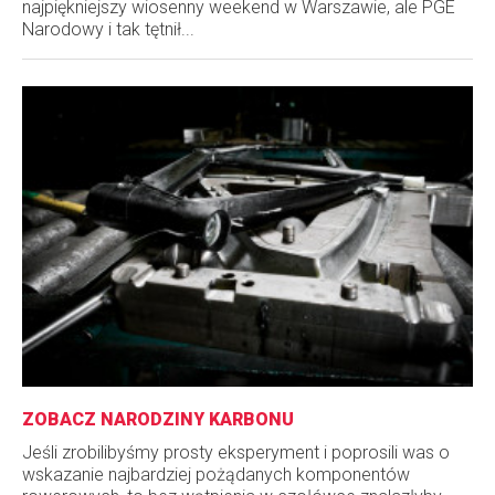
najpiękniejszy wiosenny weekend w Warszawie, ale PGE
Narodowy i tak tętnił...
ZOBACZ NARODZINY KARBONU
Jeśli zrobilibyśmy prosty eksperyment i poprosili was o
wskazanie najbardziej pożądanych komponentów