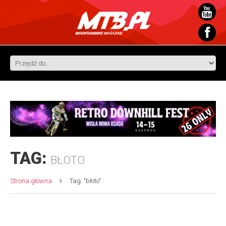
TAG:
BŁOTO
Strona główna
Tag: "błoto"