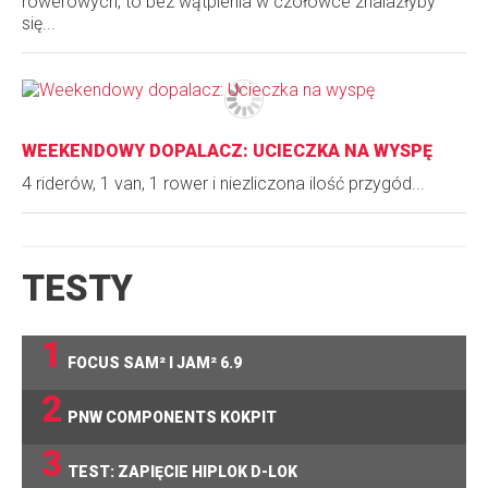
rowerowych, to bez wątpienia w czołówce znalazłyby
się...
WEEKENDOWY DOPALACZ: UCIECZKA NA WYSPĘ
4 riderów, 1 van, 1 rower i niezliczona ilość przygód...
TESTY
1
FOCUS SAM² I JAM² 6.9
2
PNW COMPONENTS KOKPIT
3
TEST: ZAPIĘCIE HIPLOK D-LOK