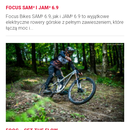
FOCUS SAM² I JAM² 6.9
Focus Bikes SAM² 6.9, jak i JAM² 6.9 to wyjątkowe
elektryczne rowery górskie z pełnym zawieszeniem, które
łączą moc i...