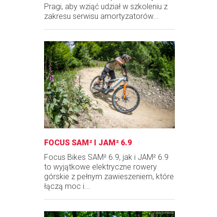
Pragi, aby wziąć udział w szkoleniu z
zakresu serwisu amortyzatorów...
FOCUS SAM² I JAM² 6.9
Focus Bikes SAM² 6.9, jak i JAM² 6.9
to wyjątkowe elektryczne rowery
górskie z pełnym zawieszeniem, które
łączą moc i...