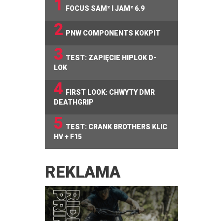
1
FOCUS SAM² I JAM² 6.9
2
PNW COMPONENTS KOKPIT
3
TEST: ZAPIĘCIE HIPLOK D-
LOK
4
FIRST LOOK: CHWYTY DMR
DEATHGRIP
5
TEST: CRANK BROTHERS KLIC
HV + F15
REKLAMA