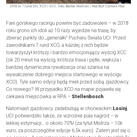
2018 to 7 rund DH, XCO i XCC. Foto: Bartek Woliński / Red Bull Content Pool
Fani górskiego racingu powinni być zadowoleni – w 2018
roku grono ich idoli aż 10 razy wyjedzie na trasę, by
zbierać punkty do „generalki” Pucharu Świata UCI. Przed
zawodnikami 7 rund XCO, a każdej z nich będzie
towarzyszył krótszy i bardzo emocjonujący wyścig XCC
(ok.20 minut na wyścig, krótsza trasa i pętle, większa i
bardziej dynamiczna rywalizacja oraz szansa na
wywalczenie dobrego miejsca startowego w wyścigu
XCO). Tyle samo edycji będą mieli przed sobą zjazdowcy.
Co nowego? W przypadku XCO na mapie pojawiła się
ciekawa miejscówka w RPA –
Stellenbosch
.
Natomiast zjazdowcy zadebiutują w chorwackim
Losinj
.
UCI potwierdziło także, że wzrośnie pula nagród – w
lekkiej estymacji… o około 70%! (za tytuł Mistrza – 10k
euro, za poszczególne edycje 6,5k euro). Zatem jest się o