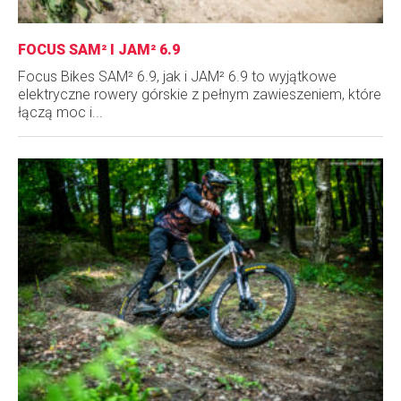
FOCUS SAM² I JAM² 6.9
Focus Bikes SAM² 6.9, jak i JAM² 6.9 to wyjątkowe
elektryczne rowery górskie z pełnym zawieszeniem, które
łączą moc i...