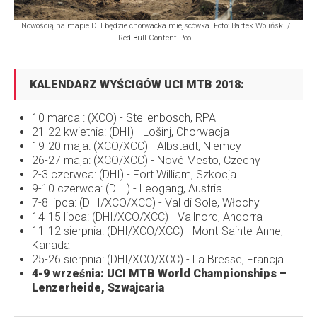
Nowością na mapie DH będzie chorwacka miejscówka. Foto: Bartek Woliński /
Red Bull Content Pool
KALENDARZ WYŚCIGÓW UCI MTB 2018:
10 marca : (XCO) - Stellenbosch, RPA
21-22 kwietnia: (DHI) - Lošinj, Chorwacja
19-20 maja: (XCO/XCC) - Albstadt, Niemcy
26-27 maja: (XCO/XCC) - Nové Mesto, Czechy
2-3 czerwca: (DHI) - Fort William, Szkocja
9-10 czerwca: (DHI) - Leogang, Austria
7-8 lipca: (DHI/XCO/XCC) - Val di Sole, Włochy
14-15 lipca: (DHI/XCO/XCC) - Vallnord, Andorra
11-12 sierpnia: (DHI/XCO/XCC) - Mont-Sainte-Anne,
Kanada
25-26 sierpnia: (DHI/XCO/XCC) - La Bresse, Francja
4-9 września: UCI MTB World Championships –
Lenzerheide, Szwajcaria