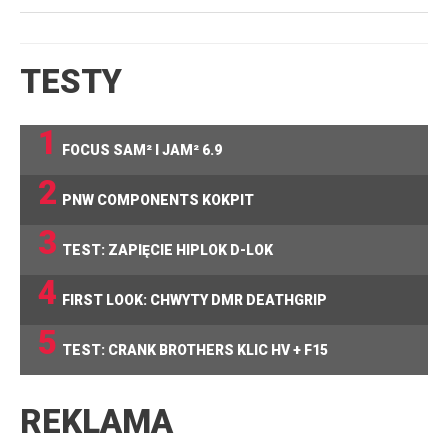
TESTY
1
FOCUS SAM² I JAM² 6.9
2
PNW COMPONENTS KOKPIT
3
TEST: ZAPIĘCIE HIPLOK D-LOK
4
FIRST LOOK: CHWYTY DMR DEATHGRIP
5
TEST: CRANK BROTHERS KLIC HV + F15
REKLAMA