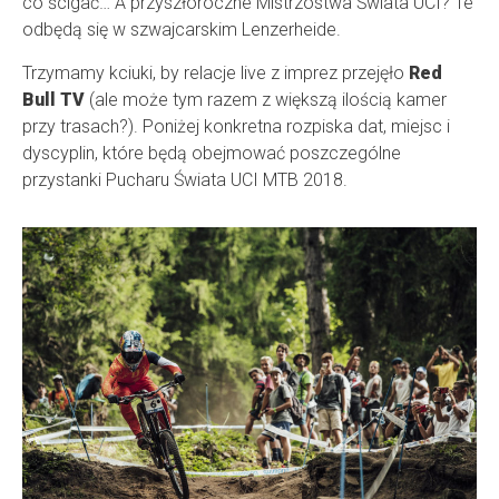
co ścigać… A przyszłoroczne Mistrzostwa Świata UCI? Te
odbędą się w szwajcarskim Lenzerheide.
Trzymamy kciuki, by relacje live z imprez przejęło
Red
Bull TV
(ale może tym razem z większą ilością kamer
przy trasach?). Poniżej konkretna rozpiska dat, miejsc i
dyscyplin, które będą obejmować poszczególne
przystanki Pucharu Świata UCI MTB 2018.