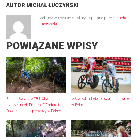
AUTOR
MICHAŁ ŁUCZYŃSKI
Zobacz wszystkie artykuły napisane przez :
Michał
Łuczyński
POWIĄZANE WPISY
Puchar Świata MTB UCI w
MŚ w kolarstwie torowym ponownie
dyscyplinach Enduro, E-Enduro i
w Polsce!
Downhill po raz pierwszy w Polsce!