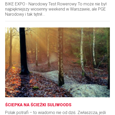
BIKE EXPO - Narodowy Test Rowerowy To może nie był
najpiękniejszy wiosenny weekend w Warszawie, ale PGE
Narodowy i tak tętnił...
ŚCIEPKA NA ŚCIEŻKI SULIWOODS
Polak potrafi – to wiadomo nie od dziś. Zwłaszcza, jeśli