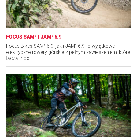
FOCUS SAM² I JAM² 6.9
Focus Bikes SAM² 6.9, jak i JAM² 6.9 to wyjątkowe
elektryczne rowery górskie z pełnym zawieszeniem, które
łączą moc i...