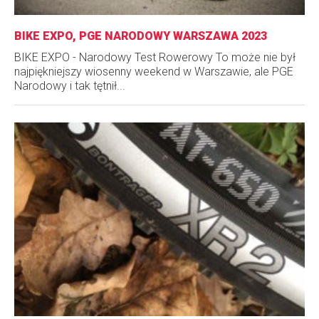
BIKE EXPO, PGE NARODOWY WARSZAWA 2023
BIKE EXPO - Narodowy Test Rowerowy To może nie był
najpiękniejszy wiosenny weekend w Warszawie, ale PGE
Narodowy i tak tętnił...