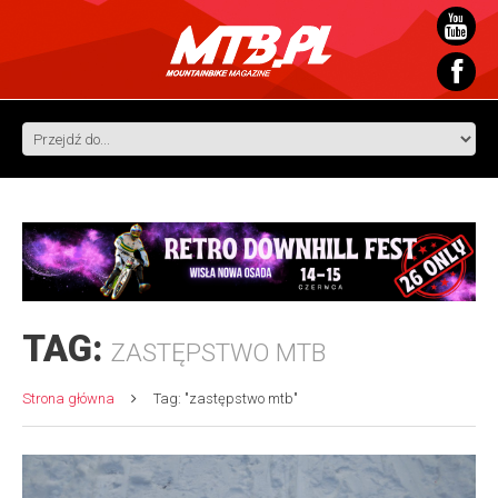
TAG:
ZASTĘPSTWO MTB
Strona główna
Tag: "zastępstwo mtb"