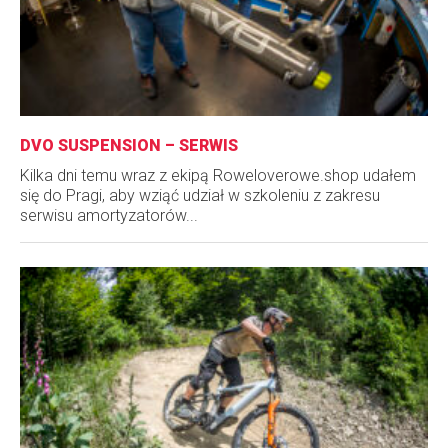
DVO SUSPENSION – SERWIS
Kilka dni temu wraz z ekipą Roweloverowe.shop udałem
się do Pragi, aby wziąć udział w szkoleniu z zakresu
serwisu amortyzatorów...