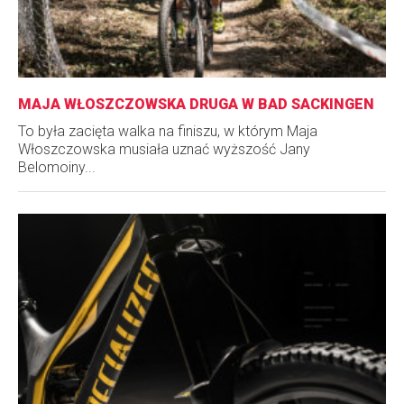
MAJA WŁOSZCZOWSKA DRUGA W BAD SACKINGEN
To była zacięta walka na finiszu, w którym Maja
Włoszczowska musiała uznać wyższość Jany
Belomoiny...