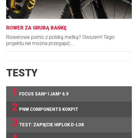
ROWER ZA GRUBĄ BAŃKĘ
Rowerowe porno z polską metką? Owszem! Tego
projektu nie można przegapić....
TESTY
1
FOCUS SAM² I JAM² 6.9
2
PNW COMPONENTS KOKPIT
3
TEST: ZAPIĘCIE HIPLOK D-LOK
4