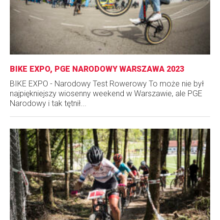
BIKE EXPO, PGE NARODOWY WARSZAWA 2023
BIKE EXPO - Narodowy Test Rowerowy To może nie był
najpiękniejszy wiosenny weekend w Warszawie, ale PGE
Narodowy i tak tętnił...