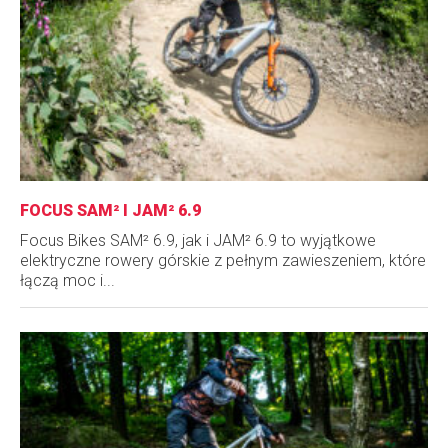
FOCUS SAM² I JAM² 6.9
Focus Bikes SAM² 6.9, jak i JAM² 6.9 to wyjątkowe
elektryczne rowery górskie z pełnym zawieszeniem, które
łączą moc i...