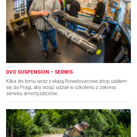
DVO SUSPENSION – SERWIS
Kilka dni temu wraz z ekipą Roweloverowe.shop udałem
się do Pragi, aby wziąć udział w szkoleniu z zakresu
serwisu amortyzatorów...