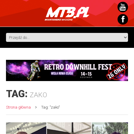
TAG:
ZAKO
Strona główna
Tag: "zako"