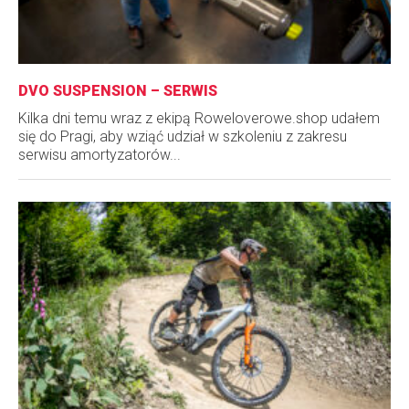
DVO SUSPENSION – SERWIS
Kilka dni temu wraz z ekipą Roweloverowe.shop udałem
się do Pragi, aby wziąć udział w szkoleniu z zakresu
serwisu amortyzatorów...