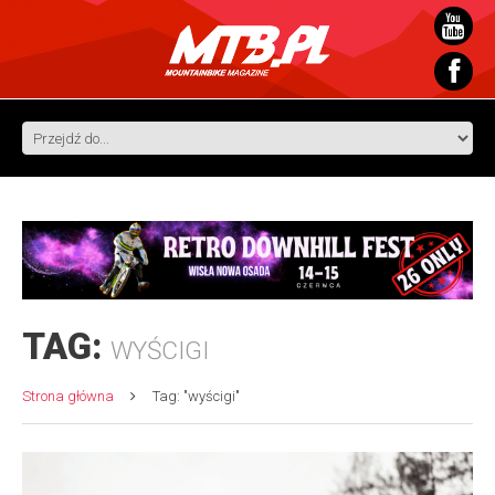
TAG:
WYŚCIGI
Strona główna
Tag: "wyścigi"