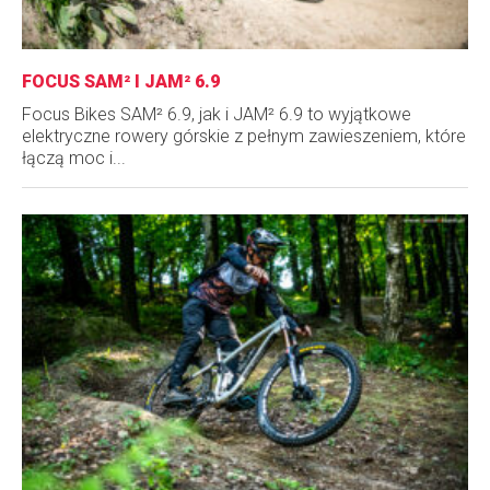
FOCUS SAM² I JAM² 6.9
Focus Bikes SAM² 6.9, jak i JAM² 6.9 to wyjątkowe
elektryczne rowery górskie z pełnym zawieszeniem, które
łączą moc i...