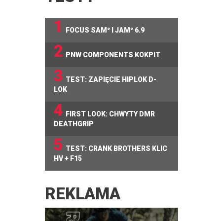
1
FOCUS SAM² I JAM² 6.9
2
PNW COMPONENTS KOKPIT
3
TEST: ZAPIĘCIE HIPLOK D-
LOK
4
FIRST LOOK: CHWYTY DMR
DEATHGRIP
5
TEST: CRANK BROTHERS KLIC
HV + F15
REKLAMA