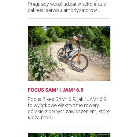
Pragi, aby wziąć udział w szkoleniu z
zakresu serwisu amortyzatorów...
FOCUS SAM² I JAM² 6.9
Focus Bikes SAM² 6.9, jak i JAM² 6.9
to wyjątkowe elektryczne rowery
górskie z pełnym zawieszeniem, które
łączą moc i...