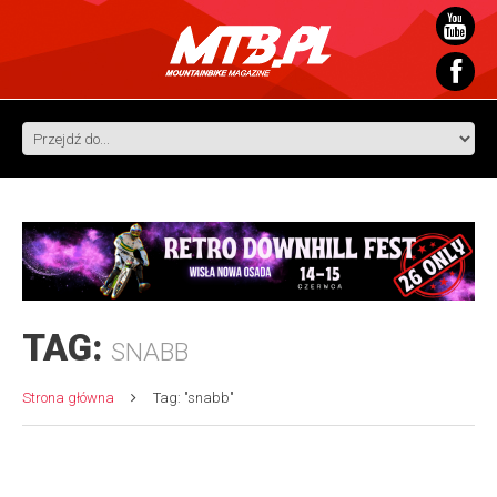
TAG:
SNABB
Strona główna
Tag: "snabb"