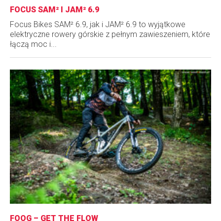
FOCUS SAM² I JAM² 6.9
Focus Bikes SAM² 6.9, jak i JAM² 6.9 to wyjątkowe
elektryczne rowery górskie z pełnym zawieszeniem, które
łączą moc i...
FOOG – GET THE FLOW