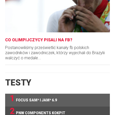
CO OLIMPIJCZYCY PISALI NA FB?
Postanowiliśmy prześwietlić kanały fb polskich
zawodników i zawodniczek, którzy wyjechali do Brazylii
walczyć o medale...
TESTY
1
FOCUS SAM² I JAM² 6.9
2
PNW COMPONENTS KOKPIT