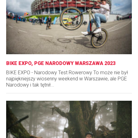
BIKE EXPO, PGE NARODOWY WARSZAWA 2023
BIKE EXPO - Narodowy Test Rowerowy To może nie był
najpiękniejszy wiosenny weekend w Warszawie, ale PGE
Narodowy i tak tętnił...