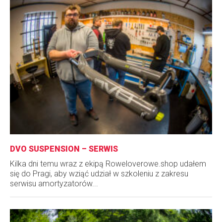
DVO SUSPENSION – SERWIS
Kilka dni temu wraz z ekipą Roweloverowe.shop udałem
się do Pragi, aby wziąć udział w szkoleniu z zakresu
serwisu amortyzatorów...