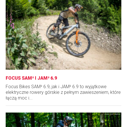
FOCUS SAM² I JAM² 6.9
Focus Bikes SAM² 6.9, jak i JAM² 6.9 to wyjątkowe
elektryczne rowery górskie z pełnym zawieszeniem, które
łączą moc i...