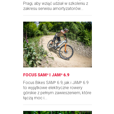
Pragi, aby wziąć udział w szkoleniu z
zakresu serwisu amortyzatorów...
FOCUS SAM² I JAM² 6.9
Focus Bikes SAM² 6.9, jak i JAM² 6.9
to wyjątkowe elektryczne rowery
górskie z pełnym zawieszeniem, które
łączą moc i...